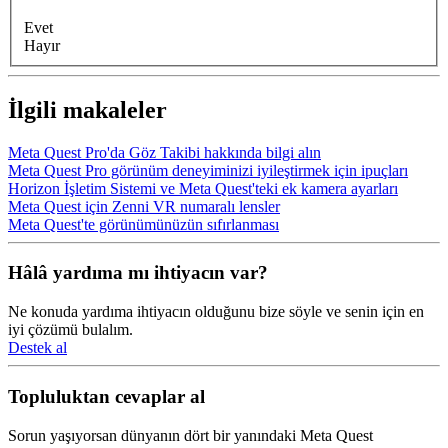
Evet
Hayır
İlgili makaleler
Meta Quest Pro'da Göz Takibi hakkında bilgi alın
Meta Quest Pro görünüm deneyiminizi iyileştirmek için ipuçları
Horizon İşletim Sistemi ve Meta Quest'teki ek kamera ayarları
Meta Quest için Zenni VR numaralı lensler
Meta Quest'te görünümünüzün sıfırlanması
Hâlâ yardıma mı ihtiyacın var?
Ne konuda yardıma ihtiyacın olduğunu bize söyle ve senin için en
iyi çözümü bulalım.
Destek al
Topluluktan cevaplar al
Sorun yaşıyorsan dünyanın dört bir yanındaki Meta Quest