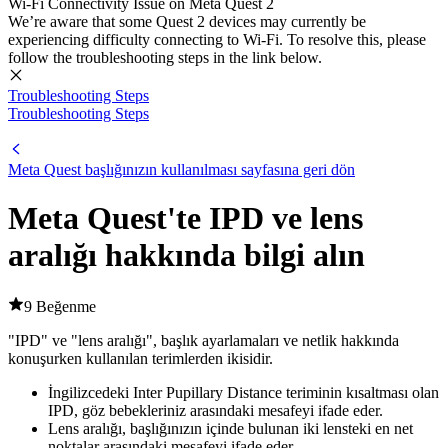
Wi-Fi Connectivity Issue on Meta Quest 2
We’re aware that some Quest 2 devices may currently be
experiencing difficulty connecting to Wi-Fi. To resolve this, please
follow the troubleshooting steps in the link below.
Troubleshooting Steps
Troubleshooting Steps
Meta Quest başlığınızın kullanılması sayfasına geri dön
Meta Quest'te IPD ve lens
aralığı hakkında bilgi alın
9 Beğenme
"IPD" ve "lens aralığı", başlık ayarlamaları ve netlik hakkında
konuşurken kullanılan terimlerden ikisidir.
İngilizcedeki Inter Pupillary Distance teriminin kısaltması olan
IPD
, göz bebekleriniz arasındaki mesafeyi ifade eder.
Lens aralığı
, başlığınızın içinde bulunan iki lensteki en net
noktalar arasındaki mesafeyi ifade eder.