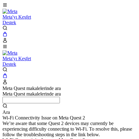
Meta'yı Keşfet
Destek
Meta'yı Keşfet
Destek
Meta Quest makalelerinde ara
Meta Quest makalelerinde ara
Ara
Wi-Fi Connectivity Issue on Meta Quest 2
We’re aware that some Quest 2 devices may currently be
experiencing difficulty connecting to Wi-Fi. To resolve this, please
follow the troubleshooting steps in the link below.