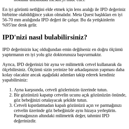
En iyi görüntü netliğini elde etmek için lens aralığı ile IPD değeriniz
birbirine olabildiğince yakın olmalıdır. Meta Quest başlıkları en iyi
56-70 mm aralığında IPD değeri ile çalışır. Bu da yetişkinlerin
%95'ine denk gelir.
IPD'nizi nasıl bulabilirsiniz?
IPD değerinizin kaç olduğundan emin değilseniz en doğru ölçümü
yaptırmanın en iyi yolu göz doktorunuza başvurmaktır.
Ayrıca, IPD değerinizi bir ayna ve milimetrik cetvel kullanarak da
ölçebilirsiniz. Ölçümü sizin yerinize bir arkadaşınızın yapması daha
kolay olacaktır ancak aşağıdaki adımları takip ederek kendiniz
yapabilirsiniz:
Ayna karşısında, cetveli gözlerinizin üzerinde tutun.
Bir gözünüzü kapatıp cetvelin ucunu açık gözünüzün önünde,
göz bebeğinizi ortalayacak şekilde tutun.
Cetveli kıpırdatmadan kapalı gözünüzü açın ve parmağınızı
cetvelin üzerinde göz bebeğinizle aynı hizaya yerleştirin.
Parmağınızın altındaki milimetrik değer, tahmini IPD
değerinizdir.