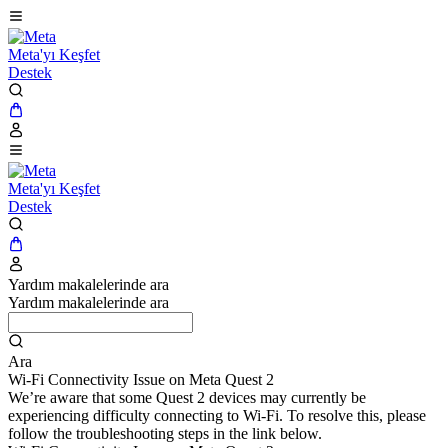
Meta'yı Keşfet
Destek
Meta'yı Keşfet
Destek
Yardım makalelerinde ara
Yardım makalelerinde ara
Ara
Wi-Fi Connectivity Issue on Meta Quest 2
We’re aware that some Quest 2 devices may currently be
experiencing difficulty connecting to Wi-Fi. To resolve this, please
follow the troubleshooting steps in the link below.