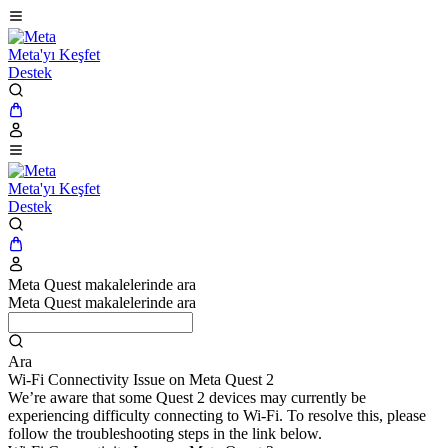
Meta'yı Keşfet
Destek
Meta'yı Keşfet
Destek
Meta Quest makalelerinde ara
Meta Quest makalelerinde ara
Ara
Wi-Fi Connectivity Issue on Meta Quest 2
We’re aware that some Quest 2 devices may currently be
experiencing difficulty connecting to Wi-Fi. To resolve this, please
follow the troubleshooting steps in the link below.