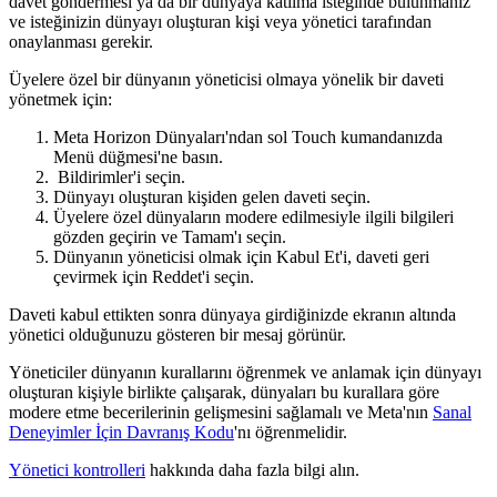
davet göndermesi ya da bir dünyaya katılma isteğinde bulunmanız
ve isteğinizin dünyayı oluşturan kişi veya yönetici tarafından
onaylanması gerekir.
Üyelere özel bir dünyanın yöneticisi olmaya yönelik bir daveti
yönetmek için:
Meta Horizon Dünyaları'ndan sol Touch kumandanızda
Menü düğmesi
'ne basın.
Bildirimler
'i seçin.
Dünyayı oluşturan kişiden gelen daveti seçin.
Üyelere özel dünyaların modere edilmesiyle ilgili bilgileri
gözden geçirin ve
Tamam
'ı seçin.
Dünyanın yöneticisi olmak için
Kabul Et
'i, daveti geri
çevirmek için
Reddet
'i seçin.
Daveti kabul ettikten sonra dünyaya girdiğinizde ekranın altında
yönetici olduğunuzu gösteren bir mesaj görünür.
Yöneticiler dünyanın kurallarını öğrenmek ve anlamak için dünyayı
oluşturan kişiyle birlikte çalışarak, dünyaları bu kurallara göre
modere etme becerilerinin gelişmesini sağlamalı ve Meta'nın
Sanal
Deneyimler İçin Davranış Kodu
'nı öğrenmelidir.
Yönetici kontrolleri
hakkında daha fazla bilgi alın.