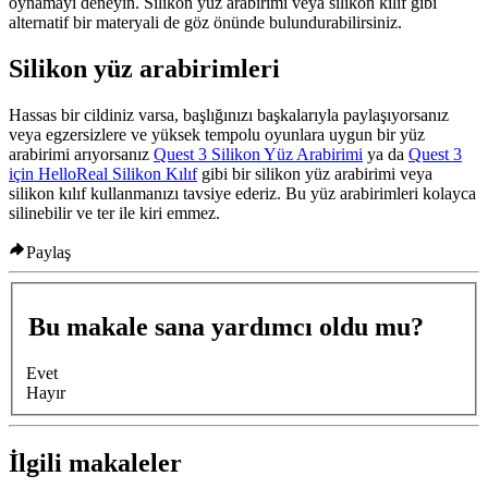
oynamayı deneyin. Silikon yüz arabirimi veya silikon kılıf gibi
alternatif bir materyali de göz önünde bulundurabilirsiniz.
Silikon yüz arabirimleri
Hassas bir cildiniz varsa, başlığınızı başkalarıyla paylaşıyorsanız
veya egzersizlere ve yüksek tempolu oyunlara uygun bir yüz
arabirimi arıyorsanız
Quest 3 Silikon Yüz Arabirimi
ya da
Quest 3
için HelloReal Silikon Kılıf
gibi bir silikon yüz arabirimi veya
silikon kılıf kullanmanızı tavsiye ederiz. Bu yüz arabirimleri kolayca
silinebilir ve ter ile kiri emmez.
Paylaş
Bu makale sana yardımcı oldu mu?
Evet
Hayır
İlgili makaleler