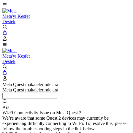
Meta'yı Keşfet
Destek
Meta'yı Keşfet
Destek
Meta Quest makalelerinde ara
Meta Quest makalelerinde ara
Ara
Wi-Fi Connectivity Issue on Meta Quest 2
We’re aware that some Quest 2 devices may currently be
experiencing difficulty connecting to Wi-Fi. To resolve this, please
follow the troubleshooting steps in the link below.