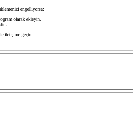
üklemenizi engelliyorsa
:
rogram olarak ekleyin.
din.
le iletişime geçin.