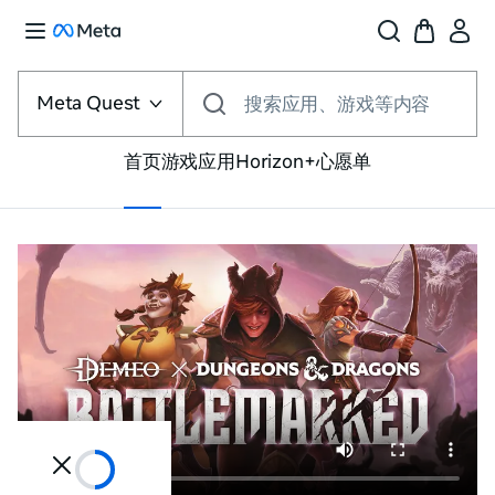
选
择
Meta Quest
搜索应用、游戏等内容
VR
平
台
首页
游戏
应用
Horizon+
心愿单