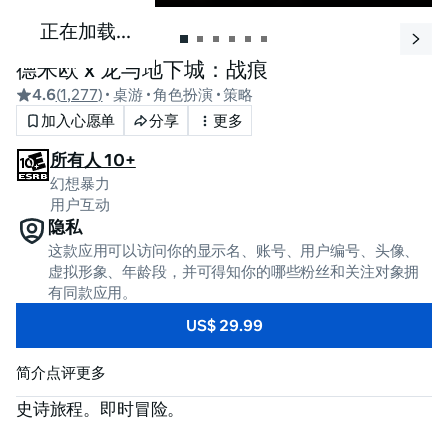
正在加载...
德米欧 x 龙与地下城：战痕
4.6
(
1,277
)
• 桌游
• 角色扮演
• 策略
加入心愿单
分享
更多
所有人 10+
幻想暴力
用户互动
隐私
这款应用可以访问你的显示名、账号、用户编号、头像、
虚拟形象、年龄段，并可得知你的哪些粉丝和关注对象拥
有同款应用。
US$ 29.99
简介
点评
更多
史诗旅程。即时冒险。