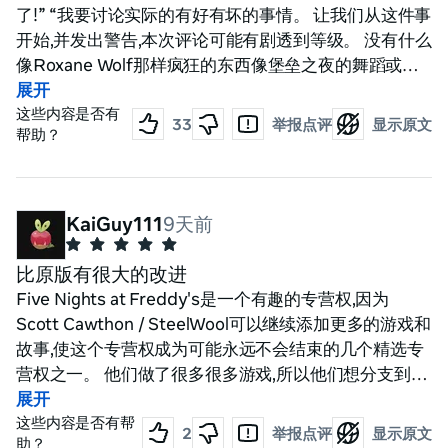
了!” “我要讨论实际的有好有坏的事情。 让我们从这件事
开始,并发出警告,本次评论可能有剧透到等级。 没有什么
像Roxane Wolf那样疯狂的东西像堡垒之夜的舞蹈或
smth。 所以,关卡是有趣和具有挑战性的! 旋转木马上有
展开
一个月亮追着你,感觉就像是和你修理东西,用手电筒闪烁
这些内容是否有
33
举报点评
显示原文
帮助？
月亮。 用glamrock Freddy的冷藏是一个有趣的级别,你
可以尝试从Freddy那里取回生日蛋糕。 当你搞砸的时
候,偶尔吓到一个小小的恐吓真是太有趣了,感觉你如何帮
助弗雷迪,耶的水平结束了! 好了,现在对坏人说! 有一个关
KaiGuy111
9天前
卡被打破了。 这叫做披萨披萨披萨,你必须做披萨,有时把
它们变成卷饼,事情是——卷饼部分没有一半时间工作。
比原版有很大的改进
你把披萨煮好然后放进卷饼机里。 但它并没有在一半的
Five Nights at Freddy's是一个有趣的专营权,因为
时间里把它变成卷饼。 这导致了glamrock chica杀了你,
Scott Cawthon / SteelWool可以继续添加更多的游戏和
从我的知识来看没有办法解决它。 除此之外,有趣的游
故事,使这个专营权成为可能永远不会结束的几个精选专
戏。 也许如果开发人员因为某种原因阅读这个,请修好那
营权之一。 他们做了很多很多游戏,所以他们想分支到虚
个级别,它只是不再工作了。 有趣的游戏,我想我很快就会
拟现实是有道理的。 我很,很高兴他们做到了。 我对第一
展开
去fnaf 帮助想要1并完成这个游戏! 除此之外,玩得开心,我
场比赛感到非常震惊(虽然我越来越擅长尝试更恐怖的模
这些内容是否有帮
2
举报点评
显示原文
希望你为弗雷迪做好准备 更新:我已经打败了所有基地,包
助？