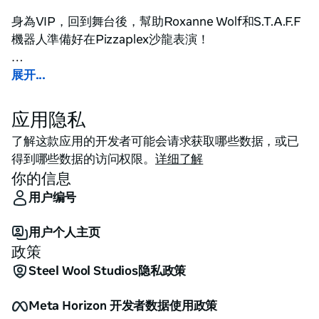
身為VIP，回到舞台後，幫助Roxanne Wolf和S.T.A.F.F
機器人準備好在Pizzaplex沙龍表演！

進入Fazcade，享受經典遊戲如Bonk-a-Bon和
展开...
Fazerblast！看看你是否能超越所有高分！

应用隐私
在Pizzeria的員工專區中，處理幕後事務。為那些不太
了解这款应用的开发者可能会请求获取哪些数据，或已
舒服的病人提供急救服務，並幫助動物製品進行常規的
得到哪些数据的访问权限。
详细了解
診斷和維護。

你的信息
用户编号
我們的食物準備課程將幫助你在Pizzaplex準備好提供聯
邦要求的價值，從而準備好提供高速的食物服務，並為
用户个人主页
一些飢餓的機器人提供食物！

政策
最後，如果你缺乏恐懼感，請深入探索我們的姊妹店的
Steel Wool Studios隐私政策
世界！這些特別的迷你遊戲是經典恐怖體驗的VR版本。
Meta Horizon 开发者数据使用政策
這些經典體驗的粉絲將帶來驚喜，承諾會是同樣令人驚