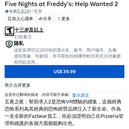
Five Nights at Freddy's: Help Wanted 2
4.8
(
3,824
)
• 生存
加入心愿单
分享
更多
十三岁及以上
幻想暴力
隐私
这款应用可以访问你的显示名、账号、用户编号、头像、
虚拟形象、年龄段，并可得知你的哪些粉丝和关注对象拥
有同款应用。
US$ 39.99
简介
点评
更多
这是经过翻译的描述，内容可能不准确。
显示原文
五夜之夜：幫助求人2是恐怖VR體驗的續集，這個經典
恐怖系列為其經典的恐怖經營品牌注入了新生命。作為
一名全新的Fazbear員工，你必須證明自己在Pizzeria管
理和維護的各個方面都能夠出色。
