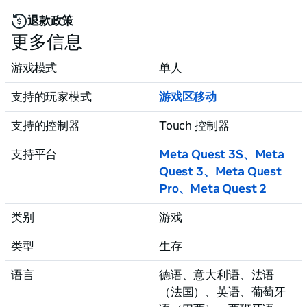
嘆的！

退款政策
更多信息
如果你想成為Fazbear娛樂超級明星，請了解你是否有
足夠的能力！
游戏模式
单人
支持的玩家模式
游戏区移动
支持的控制器
Touch 控制器
支持平台
Meta Quest 3S、Meta
Quest 3
、Meta Quest
Pro
、Meta Quest 2
类别
游戏
类型
生存
语言
德语、意大利语
、法语
（法国）
、英语
、葡萄牙