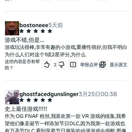
式),虽然我从来没有打败过求助,但我买了求助2,只是因为
括比萨比萨比萨。 我很幸运,在我的披萨披萨披萨,他们没
它看起来多么好看。 现在,我玩元任务3s,所以想要的第
有告诉我做卷饼披萨,所以我通过了关卡。
一批帮助应该看起来还行,但它受到了阻碍,因为它是为了
任务2优化,使它看起来比垃圾压缩的狗屎更糟糕。 这个
bostoneee
5天前
游戏没有那个问题。 美极了 仅仅谈论游戏或观看视频永
远不会对待在那儿的正义。 这么紧张,却如此有趣。 旋转
游戏不错,但是...
木马穿过绝对是可怕的,尽管我玩得很开心,只是因为我失
游戏玩法很棒,非常有趣的小游戏,重播性很好,但我不明白
去了几次月亮。 很多人不喜欢FNAF的安全漏洞时代,而
为什么人们对这个1或2星评分,为什么
且,推伸来说,这场游戏。 但是拜托,拜托,在你试过之前不
这些内容是否有帮
2
举报点评
显示原文
要敲它。 真是一场精彩的游戏,我真诚地希望他们继续在
助？
vr中制作FNAF。 我对模仿的秘密以及SteelWool接下
来向我们的任何努力感到兴奋。 一如既往,保持你的黄油
异国情调,你的邦妮的春天!
ghostfacedgunslinger
3月25日00:38
史上最佳游戏!!!!!
作为 OG FNAF 粉丝,我喜欢第一款 VR 游戏的续集,我希
望他们像圣诞节一样添加节日DLC,因为我第一款游戏也
有万圣节DLC,看到穿着节日服装的动漫游戏会很酷 图像