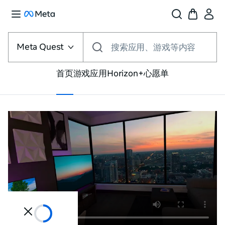
选
择
Meta Quest
搜索应用、游戏等内容
VR
平
台
首页
游戏
应用
Horizon+
心愿单