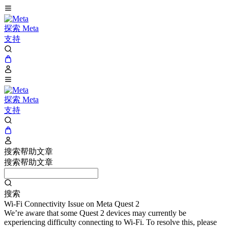
探索 Meta
支持
探索 Meta
支持
搜索帮助文章
搜索帮助文章
搜索
Wi-Fi Connectivity Issue on Meta Quest 2
We’re aware that some Quest 2 devices may currently be
experiencing difficulty connecting to Wi-Fi. To resolve this, please