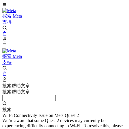
探索 Meta
支持
探索 Meta
支持
搜索帮助文章
搜索帮助文章
搜索
Wi-Fi Connectivity Issue on Meta Quest 2
We’re aware that some Quest 2 devices may currently be
experiencing difficulty connecting to Wi-Fi. To resolve this, please