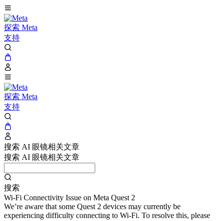
探索 Meta
支持
探索 Meta
支持
搜索 AI 眼镜相关文章
搜索 AI 眼镜相关文章
搜索
Wi-Fi Connectivity Issue on Meta Quest 2
We’re aware that some Quest 2 devices may currently be
experiencing difficulty connecting to Wi-Fi. To resolve this, please