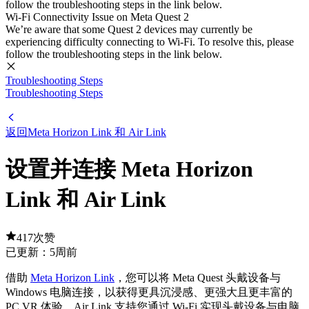
follow the troubleshooting steps in the link below.
Wi-Fi Connectivity Issue on Meta Quest 2
We’re aware that some Quest 2 devices may currently be
experiencing difficulty connecting to Wi-Fi. To resolve this, please
follow the troubleshooting steps in the link below.
Troubleshooting Steps
Troubleshooting Steps
返回Meta Horizon Link 和 Air Link
设置并连接 Meta Horizon
Link 和 Air Link
417次赞
已更新：
5周前
借助
Meta Horizon Link
，您可以将 Meta Quest 头戴设备与
Windows 电脑连接，以获得更具沉浸感、更强大且更丰富的
PC VR 体验。Air Link 支持您通过 Wi-Fi 实现头戴设备与电脑