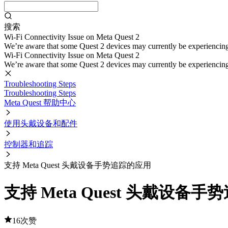
搜索
Wi-Fi Connectivity Issue on Meta Quest 2
We’re aware that some Quest 2 devices may currently be experiencing di
Wi-Fi Connectivity Issue on Meta Quest 2
We’re aware that some Quest 2 devices may currently be experiencing di
Troubleshooting Steps
Troubleshooting Steps
Meta Quest 帮助中心
使用头戴设备和配件
控制器和追踪
支持 Meta Quest 头戴设备手势追踪的应用
支持 Meta Quest 头戴设备
16次赞