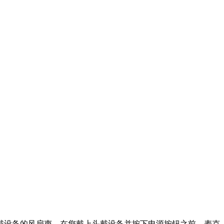
戴设备的风扇声。在您戴上头戴设备并按下电源按钮之前，麦克