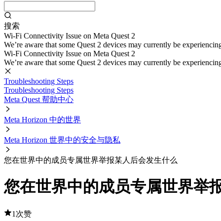
搜索
Wi-Fi Connectivity Issue on Meta Quest 2
We’re aware that some Quest 2 devices may currently be experiencing di
Wi-Fi Connectivity Issue on Meta Quest 2
We’re aware that some Quest 2 devices may currently be experiencing di
Troubleshooting Steps
Troubleshooting Steps
Meta Quest 帮助中心
Meta Horizon 中的世界
Meta Horizon 世界中的安全与隐私
您在世界中的成员专属世界举报某人后会发生什么
您在世界中的成员专属世界举
1次赞