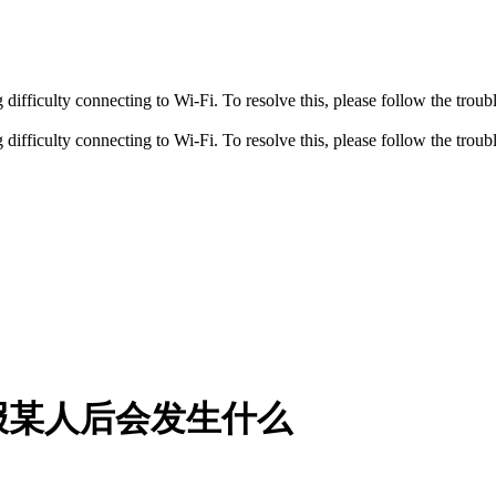
fficulty connecting to Wi-Fi. To resolve this, please follow the troubl
fficulty connecting to Wi-Fi. To resolve this, please follow the troubl
报某人后会发生什么