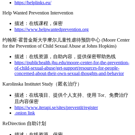
https://helplinks.eu/
Help Wanted Prevention Intervention
描述：在线课程，保密
https://www.helpwantedprevention.org
约翰斯·霍普金斯大学摩尔儿童性虐待预防中心 (Moore Center
for the Prevention of Child Sexual Abuse at Johns Hopkins)
描述：在线资源，自助内容，提供保密帮助热线
https://publichealth.jhu.edu/moore-center-for-the-prevention-
of-child-sexual-abuse/get-support/resources-for-people-
concerned-about-their-own-sexual-thoughts-and-behavior
Karolinska Institutet Study（匿名治疗）
描述：在线项目、提供个人支持、使用 Tor、免费治疗
且内容保密
https://www.iterapi.se/sites/preventit/register
.onion link
ReDirection 自助计划
描述：在线资源，保密