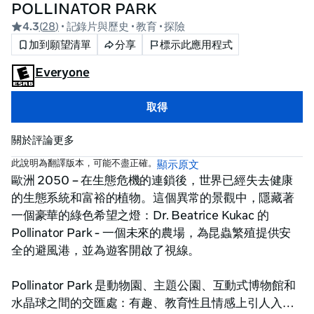
POLLINATOR PARK
4.3
(
28
)
• 記錄片與歷史
• 教育
• 探險
加到願望清單
分享
標示此應用程式
Everyone
取得
關於
評論
更多
此說明為翻譯版本，可能不盡正確。
顯示原文
歐洲 2050 – 在生態危機的連鎖後，世界已經失去健康
的生態系統和富裕的植物。這個異常的景觀中，隱藏著
一個豪華的綠色希望之燈：Dr. Beatrice Kukac 的 
Pollinator Park - 一個未來的農場，為昆蟲繁殖提供安
全的避風港，並為遊客開啟了視線。

Pollinator Park 是動物園、主題公園、互動式博物館和
水晶球之間的交匯處：有趣、教育性且情感上引人入