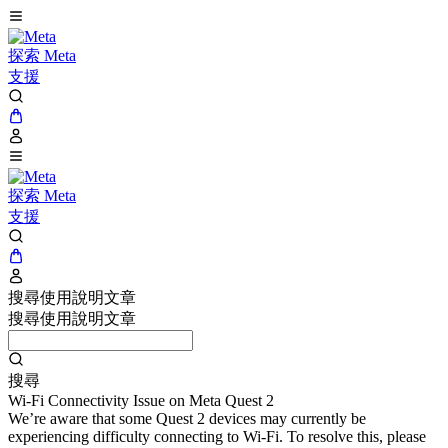
探索 Meta
支援
探索 Meta
支援
搜尋使用說明文章
搜尋使用說明文章
搜尋
Wi-Fi Connectivity Issue on Meta Quest 2
We’re aware that some Quest 2 devices may currently be
experiencing difficulty connecting to Wi-Fi. To resolve this, please