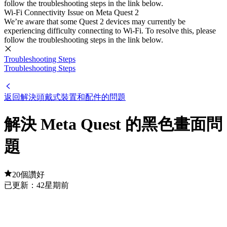
follow the troubleshooting steps in the link below.
Wi-Fi Connectivity Issue on Meta Quest 2
We’re aware that some Quest 2 devices may currently be
experiencing difficulty connecting to Wi-Fi. To resolve this, please
follow the troubleshooting steps in the link below.
Troubleshooting Steps
Troubleshooting Steps
返回解決頭戴式裝置和配件的問題
解決 Meta Quest 的黑色畫面問
題
20個讚好
已更新：
42星期前