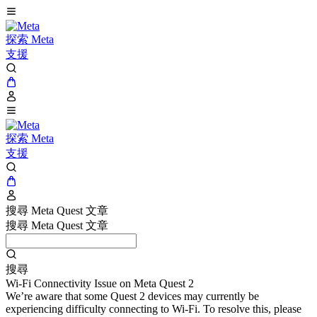
探索 Meta
支援
探索 Meta
支援
搜尋 Meta Quest 文章
搜尋 Meta Quest 文章
搜尋
Wi-Fi Connectivity Issue on Meta Quest 2
We’re aware that some Quest 2 devices may currently be
experiencing difficulty connecting to Wi-Fi. To resolve this, please