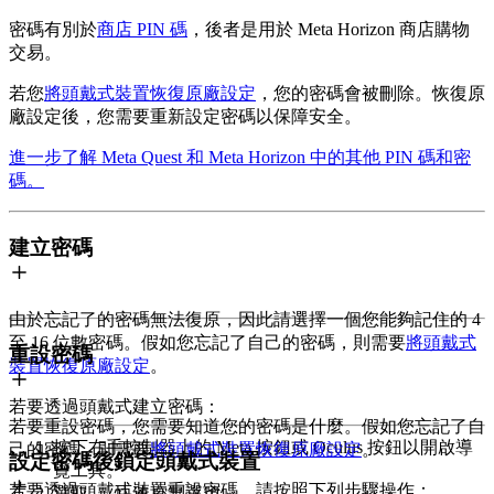
密碼有別於
商店 PIN 碼
，後者是用於 Meta Horizon 商店購物
交易。
若您
將頭戴式裝置恢復原廠設定
，您的密碼會被刪除。恢復原
廠設定後，您需要重新設定密碼以保障安全。
進一步了解 Meta Quest 和 Meta Horizon 中的其他 PIN 碼和密
碼。
建立密碼
由於忘記了的密碼無法復原，因此請選擇一個您能夠記住的 4
至 16 位數密碼。假如您忘記了自己的密碼，則需要
將頭戴式
重設密碼
裝置恢復原廠設定
。
若要透過頭戴式建立密碼
：
若要重設密碼，您需要知道您的密碼是什麼。假如您忘記了自
按下右手控制器上的
Meta 按鈕
或
Oculus 按鈕
以開啟導
己的密碼，則需要
將頭戴式裝置恢復原廠設定
。
設定密碼後鎖定頭戴式裝置
覽工具。
若要透過頭戴式裝置重設密碼，請按照下列步驟操作
：
選取
「
快速控制選項
」。