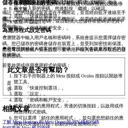
儲存在瀏覽器上的密碼
再次輸入相同密碼，然後點按「
繼續
」以確認。
輸入您要使用的 4 至 16 位數密碼，然後點按「
繼續
」。
按下右手控制器上的
Meta 按鈕
或
Oculus 按鈕
以開啟導
再次輸入新的密碼，然後點按「
繼續
」以確認。
覽工具。
備註：
您的頭戴式裝置需在手機附近，並需經由藍牙連線至手
選取
「
快速控制選項
」。
機。
備註：
您的頭戴式裝置需在手機附近，並需經由藍牙連線至手
Browser 可讓您記住密碼，並自動填入您儲存在密碼管理員中
選取
「
設定
」。
機。
的密碼。
選取
「
密碼和帳戶安全
」。
為應用程式設定密碼
在瀏覽器中輸入用戶名稱和密碼時，系統會提示您選擇儲存密
碼。您已儲存的密碼會儲存在裝置上，並受到加密技術保護。
您可使用解鎖個人檔案的相同密碼，以控制各款應用程式的存
分享
您也可以調整帳戶安全設定，要求用戶輸入密碼來存取您已儲
取權限。
存的密碼。
若要啟用或停用應用程式的密碼：
此文章是否有幫助？
按下右手控制器上的
Meta 按鈕
或
Oculus 按鈕
以開啟導
覽工具。
是
選取
「
快速控制選項
」。
否
選取
「
設定
」。
選取
「
密碼和帳戶安全
」。
使用「
鎖住的應用程式
」旁邊的切換按鈕，以啟用或停
相關文章
用應用程式密碼。
您可以選擇「
鎖住的應用程式
」，並勾選您想鎖住的應
了解 Meta Horizo​​n 和 Meta Quest 的 PIN 碼和代碼
用程式旁邊的方框，以鎖住特定應用程式。
如何更改 Meta 帳戶密碼