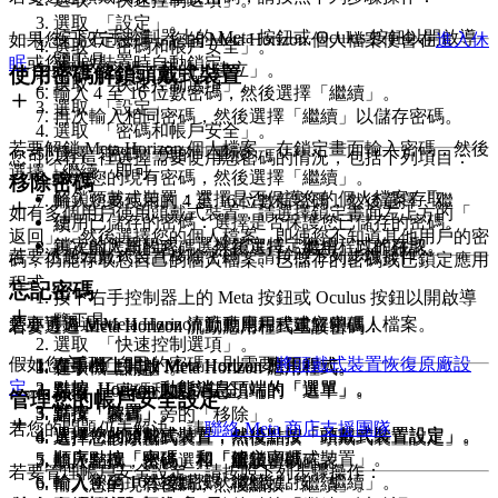
選取
「
設定
」。
按下右手控制器上的
Meta 按鈕
或
Oculus 按鈕
以開啟導
如果您已設定密碼，您的 Meta Horizon 個人檔案便會在
進入休
選取
「
密碼和帳戶安全
」。
覽工具。
眠
或您開啟裝置時自動鎖定。
選擇「
密碼
」旁的「
建立
」。
使用密碼解鎖頭戴式裝置
選取
「
快速控制選項
」。
輸入 4 至 16 位數密碼，然後選擇「
繼續
」。
選取
「
設定
」。
再次輸入相同密碼，然後選擇「
繼續
」以儲存密碼。
選取
「
密碼和帳戶安全
」。
若要解鎖 Meta Horizon 個人檔案，在鎖定畫面輸入密碼，然後
選擇「
密碼
」旁的「
重設
」。
您可以在這裡選擇需要使用您密碼的情況，包括下列項目：
選擇「
繼續
」即可。
輸入您的現有密碼，然後選擇「
繼續
」。
移除密碼
解鎖頭戴式裝置：
選擇是否保護您的個人檔案存取。
輸入您要使用的 4 至 16 位數新密碼，然後選擇「
繼
如有多個用戶使用頭戴式裝置，請選擇鎖定畫面左上方的「
使用已儲存的密碼：
選擇是否保護您已儲存的密碼。
續
」。
返回
」，然後選擇您的個人檔案。即使您不知道其他用戶的密
鎖定的應用程式：
選擇鎖定特定應用程式的存取。
再次輸入新的密碼，然後選擇「
繼續
」以作確認。
若要透過頭戴式裝置移除密碼，請按照下列步驟操作：
碼，仍能存取您自己的個人檔案、已儲存的密碼或已鎖定應用
程式。
忘記密碼
按下右手控制器上的
Meta 按鈕
或
Oculus 按鈕
以開啟導
覽工具。
您亦可透過 Meta Horizon 流動應用程式解鎖個人檔案。
若要透過 Meta Horizon 流動應用程式建立密碼
：
若要透過 Meta Horizon 流動應用程式重設密碼：
選取
「
快速控制選項
」。
假如您忘記了自己的密碼，則需要
將頭戴式裝置恢復原廠設
在手機上開啟 Meta Horizon 應用程式。
在手機上開啟 Meta Horizon 應用程式。
選取
「
設定
」。
在手機上開啟 Meta Horizon 應用程式。
定
。
點按
Horizon 動態消息頂端的「
選單
」。
點按
Horizon 動態消息頂端的「
選單
」。
選取
「
密碼和帳戶安全
」。
點按
Horizon 動態消息頂端的「
選單
」。
管理您的帳戶安全設定
點按「
裝置
」。
點按「
裝置
」。
選擇「
密碼
」旁的「
移除
」。
點按「
裝置
」。
若您的問題仍未解決，請
聯絡 Meta 商店支援團隊
。
選擇您的頭戴式裝置，然後點按「
頭戴式裝置設定
」。
選擇您的頭戴式裝置，然後點按「
頭戴式裝置設定
」。
選擇「
移除密碼
」。
選擇您的頭戴式裝置，然後點按「
頭戴式裝置設定
」。
順序點按「
密碼
」和「
解鎖頭戴式裝置
」。
順序點按「
密碼
」和「
建立密碼
」。
輸入密碼，然後選擇「
繼續
」以確認。
順序點按「
密碼
」和「
重設密碼
」。
若要管理帳戶安全設定，請按照下列步驟操作
：
輸入密碼，然後點按「
繼續
」。
輸入 4 至 16 位數密碼，然後點按「
繼續
」。
輸入您的現有密碼，然後點按「
繼續
」。