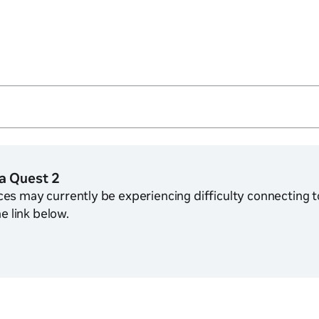
a Quest 2
s may currently be experiencing difficulty connecting to 
e link below.