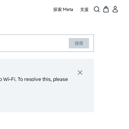
探索 Meta
支援
搜尋
Difficult
Wi-Fi. To resolve this, please
Some custo
now. If you
understand