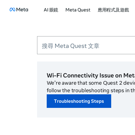
AI 眼鏡
Meta Quest
應用程式及遊戲
搜尋 Meta Quest 文章
Wi-Fi Connectivity Issue on Met
We’re aware that some Quest 2 device
follow the troubleshooting steps in th
Troubleshooting Steps