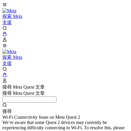
探索 Meta
支援
探索 Meta
支援
搜尋 Meta Quest 文章
搜尋 Meta Quest 文章
搜尋
Wi-Fi Connectivity Issue on Meta Quest 2
We’re aware that some Quest 2 devices may currently be
experiencing difficulty connecting to Wi-Fi. To resolve this, please