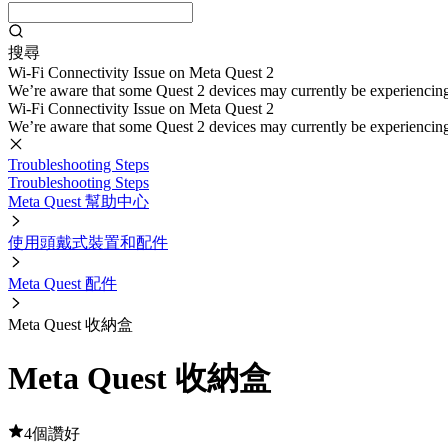
搜尋
Wi-Fi Connectivity Issue on Meta Quest 2
We’re aware that some Quest 2 devices may currently be experiencing di
Wi-Fi Connectivity Issue on Meta Quest 2
We’re aware that some Quest 2 devices may currently be experiencing di
Troubleshooting Steps
Troubleshooting Steps
Meta Quest 幫助中心
使用頭戴式裝置和配件
Meta Quest 配件
Meta Quest 收納盒
Meta Quest 收納盒
4個讚好