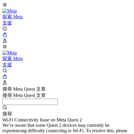
探索 Meta
支援
探索 Meta
支援
搜尋 Meta Quest 文章
搜尋 Meta Quest 文章
搜尋
Wi-Fi Connectivity Issue on Meta Quest 2
We’re aware that some Quest 2 devices may currently be
experiencing difficulty connecting to Wi-Fi. To resolve this, please