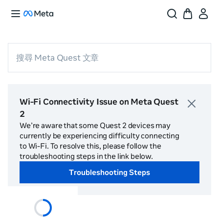
搜尋 Meta Quest 文章
Wi-Fi Connectivity Issue on Meta Quest
2
We’re aware that some Quest 2 devices may
currently be experiencing difficulty connecting
to Wi-Fi. To resolve this, please follow the
troubleshooting steps in the link below.
Troubleshooting Steps