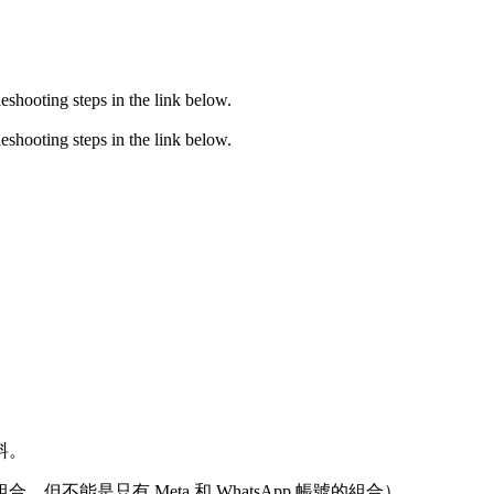
eshooting steps in the link below.
eshooting steps in the link below.
料。
合，但不能是只有 Meta 和 WhatsApp 帳號的組合）。