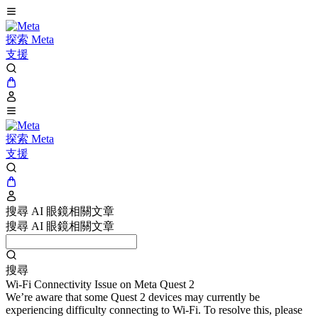
探索 Meta
支援
探索 Meta
支援
搜尋 AI 眼鏡相關文章
搜尋 AI 眼鏡相關文章
搜尋
Wi-Fi Connectivity Issue on Meta Quest 2
We’re aware that some Quest 2 devices may currently be
experiencing difficulty connecting to Wi-Fi. To resolve this, please