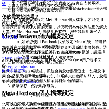
用 Oculus 帳號登入
來登入。
限。如果發生這種情況，請聯絡 Meta 商店支援團隊。
號
輸入新的 Meta 帳號用戶名稱和密碼。
按照畫面上的指示設定 Meta 帳號和 Meta Horizon 個人檔
按照指示配對您的頭戴式裝置。
案。
仍然需要協助嗎？
注意
：您必須先完成設定 Meta Horizon 個人檔案，才能使用
使用 Meta 帳號登入
：
Meta 帳號登入 Gear VR 裝置。
告訴我們你需要哪方面的支援，以便我們為你找到理想的解決
在 Meta Horizon 行動應用程式中，您有幾個用來登入
方案。
Meta Horizon 個人檔案設定
Meta 帳號的選項可以選擇：
取得支援
如果您使用 Facebook 帳號設定 Meta 帳號，請選擇
以 Facebook 帳號繼續
。
您可以在頭戴式裝置中查看個人檔案資料及編輯虛擬替身。透
取得社群的回答
如果您使用電子郵件地址設定 Meta 帳號，請選擇
過行動裝置上的 Meta Horizon 行動應用程式或
使用 Meta 帳號登入
。
secure.oculus.com
編輯其餘的個人檔案資料。
如果你遇到問題，可以向世界各地的Meta Quest用戶尋求回
按照指示配對您的頭戴式裝置。
答。
從
secure.oculus.com
：
前往互助論壇
注意
：建立 Meta 帳號後，系統會將您從裝置登出。如果您使
點擊左側的
個人檔案
。
用 Meta Horizon 行動應用程式，但系統未自動重新登入，您需
點擊想要編輯的個人檔案資料旁邊的
編輯
。
要將裝置
恢復原廠設定
。
點擊
儲存
，然後點擊
確認
。
Meta Horizon 個人檔案設定
從 Meta Horizon 行動應用程式
：
開啟 Meta Horizon 應用程式並點按個人檔案顯示的區塊
您可以在頭戴式裝置中查看個人檔案資料及編輯虛擬替身。透
以隱藏 Horizon 動態消息。