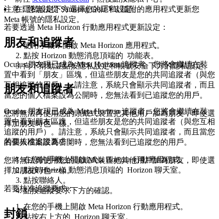
注意
：您無法從 Samsung Gear VR 隨附的應用程式更新您
在
隱私設定
下方選擇您的隱私設定。
Meta 帳號的隱私設定。
若要透過 Meta Horizon 行動應用程式更新設定
：
朋友和追蹤者
使用手機，開啟 Meta Horizon 應用程式。
點按 Horizon 動態消息頂端的
功能表
。
Oculus 朋友現已成為 Meta Horizon 追蹤者。您將會繼續在裝
向下滑動並點按
隱私設定和帳號安全
下方的
隱私設定
。
置中看到「朋友」區塊，但這些朋友是您的共同追蹤者（與您
互相追蹤的用戶）。請注意，系統只會顯示共同追蹤者，而且
朋友和追蹤者
當您的個人檔案設為公開時，您無法看到已追蹤您的用戶。
Oculus 朋友現已成為 Meta Horizon 追蹤者。您將會繼續在裝
您將無法再使用您的頭戴式裝置把其他用戶加為朋友，即使選
置中看到
朋友
區塊，但這些朋友是您的共同追蹤者（與您互相
擇
加朋友
時也一樣。
追蹤的用戶）。請注意，系統只會顯示共同追蹤者，而且當您
若要核准追蹤要求
：
的個人檔案設為公開時，您無法看到已追蹤您的用戶。
在您的手機上開啟 Meta Horizon 行動應用程式。
您將無法再使用您的頭戴式裝置把其他用戶加為朋友，即使選
點按 Horizon 動態消息頂端的
Horizon 聊天室
。
擇
加朋友
時也一樣。
點按
聯絡人
。
若要核准追蹤要求
：
點按
追蹤要求
下方的
確認
。
在您的手機上開啟 Meta Horizon 行動應用程式。
封鎖
點按右上方的
Horizon 聊天室
。