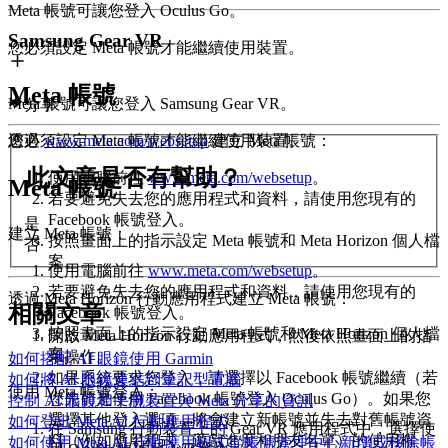
Meta 帳號可讓您登入 Oculus Go。
Samsung Gear VR
您必須設定 Meta 帳號才能繼續使用裝置。
Meta 帳號
Meta 帳號可讓您登入 Samsung Gear VR。
分享
透過
www.meta.com/websetup
建立 Meta 帳號
：
您必須設定 Meta 帳號才能繼續使用裝置。
此文章是否有幫助？
使用電腦前往
www.meta.com/websetup
。
Meta 帳號
若要避免失去您的應用程式和資料，請使用您現有的
Facebook 帳號登入。
是
建立 Meta 帳號
：
按照畫面上的指示設定 Meta 帳號和 Meta Horizon 個人檔
否
案。
使用電腦前往
www.meta.com/websetup
。
若要避免失去您的應用程式和資料，請使用您現有的
透過 Meta Horizon 行動應用程式建立 Meta 帳號
：
相關文章
Facebook 帳號登入。
按照畫面上的指示設定 Meta 帳號和 Meta Horizon 個人檔
開啟 Meta Horizon 行動應用程式，然後依照畫面上的指
案。
示操作。
如何搭配 AI 眼鏡使用 Garmin
如果系統要求您登入，請選擇
以 Facebook 帳號繼續
（若
如何將 AI 眼鏡連結到筆記型電腦
使用 Meta 帳號登入
：
您先前是使用 Facebook 帳號登入 Oculus Go）。如果您
控制 AI 眼鏡和手腕裝置與 Meta 分享的資訊
選擇其他登入選項，將會建立新帳號並失去對舊帳號資
如何登出 Meta AI 行動應用程式
在 Samsung 行動裝置上的 Gear VR 應用程式中，選擇
使
料（例如應用程式、遊戲進度和朋友名單）的使用權
如何使用 Meta AI 行動應用程式從帳號管理中心新增或移除帳