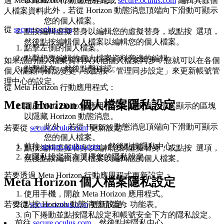
過 Meta Horizon 行動應用程式或
secure.oculus.com
編輯其餘個
此外，若從 Horizon 動態消息頂端向下滑動可顯示
人檔案資料。
您的個人檔案。
從
secure.oculus.com
：
點按
編輯虛擬替身
以編輯您的虛擬替身，或點按
選項
，
然後點按
編輯個人檔案
以編輯您的個人檔案。
點擊左側的
個人檔案
。
點擊想要編輯的個人檔案資料旁邊的
編輯
。
如果您的個人檔案資料與其他個人檔案同步，您就可以在各個
點擊
儲存
，然後點擊
確認
。
個人檔案間確認變更，或點按「管理同步設定」來更新帳號管
理中心的設定。
從 Meta Horizon 行動應用程式
：
Meta Horizon 個人檔案隱私設定
開啟 Meta Horizon 應用程式並點按個人檔案顯示的區塊
以隱藏 Horizon 動態消息。
此外，若從 Horizon 動態消息頂端向下滑動可顯示
若要從
secure.oculus.com
更新設定
：
您的個人檔案。
前往
secure.oculus.com
，然後點按
隱私中心
。
點按
編輯虛擬替身
以編輯您的虛擬替身，或點按
選項
，
在
隱私設定
下方選擇您的隱私設定。
然後點按
編輯個人檔案
以編輯您的個人檔案。
若要透過 Meta Horizon 行動應用程式更新設定
：
Meta Horizon 個人檔案隱私設定
使用手機，開啟 Meta Horizon 應用程式。
點按 Horizon 動態消息頂端的
功能表
。
若要從
secure.oculus.com
更新設定
：
向下捲動並點按
隱私設定和帳號安全
下方的
隱私設定
。
前往
secure.oculus.com
，然後點按
隱私中心
。