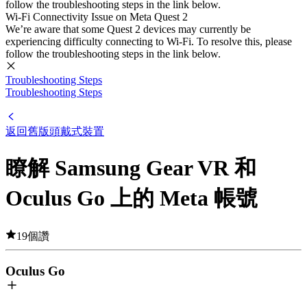
follow the troubleshooting steps in the link below.
Wi-Fi Connectivity Issue on Meta Quest 2
We’re aware that some Quest 2 devices may currently be
experiencing difficulty connecting to Wi-Fi. To resolve this, please
follow the troubleshooting steps in the link below.
Troubleshooting Steps
Troubleshooting Steps
返回舊版頭戴式裝置
瞭解 Samsung Gear VR 和
Oculus Go 上的 Meta 帳號
19個讚
Oculus Go