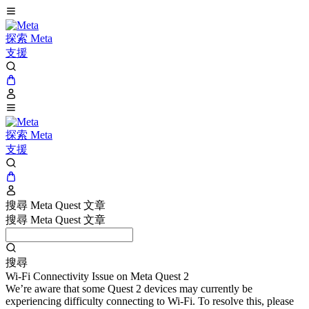
探索 Meta
支援
探索 Meta
支援
搜尋 Meta Quest 文章
搜尋 Meta Quest 文章
搜尋
Wi-Fi Connectivity Issue on Meta Quest 2
We’re aware that some Quest 2 devices may currently be
experiencing difficulty connecting to Wi-Fi. To resolve this, please