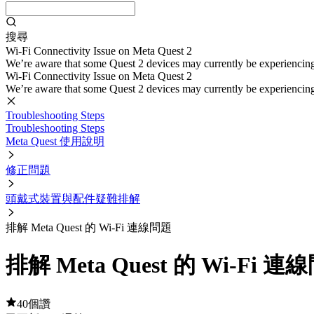
搜尋
Wi-Fi Connectivity Issue on Meta Quest 2
We’re aware that some Quest 2 devices may currently be experiencing di
Wi-Fi Connectivity Issue on Meta Quest 2
We’re aware that some Quest 2 devices may currently be experiencing di
Troubleshooting Steps
Troubleshooting Steps
Meta Quest 使用說明
修正問題
頭戴式裝置與配件疑難排解
排解 Meta Quest 的 Wi-Fi 連線問題
排解 Meta Quest 的 Wi-Fi 連
40個讚