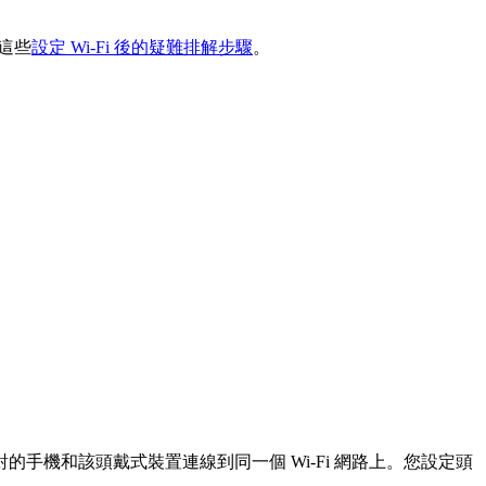
看這些
設定 Wi-Fi 後的疑難排解步驟
。
機和該頭戴式裝置連線到同一個 Wi-Fi 網路上。您設定頭