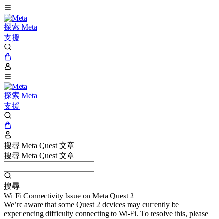
探索 Meta
支援
探索 Meta
支援
搜尋 Meta Quest 文章
搜尋 Meta Quest 文章
搜尋
Wi-Fi Connectivity Issue on Meta Quest 2
We’re aware that some Quest 2 devices may currently be
experiencing difficulty connecting to Wi-Fi. To resolve this, please