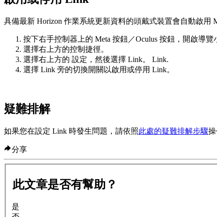
具備最新 Horizon 作業系統更新資料的頭戴式裝置會自動啟用 Meta H
按下右手控制器上的
Meta 按鈕
／
Oculus 按鈕
，開啟導覽
選擇右上方的
控制捷徑
。
選擇右上方的
設定
，然後選擇
Link
。
Link
.
選擇
Link
旁的切換開關以啟用或停用 Link。
疑難排解
如果您在設定 Link 時發生問題，請依照
此處的疑難排解步驟
操
分享
此文章是否有幫助？
是
否