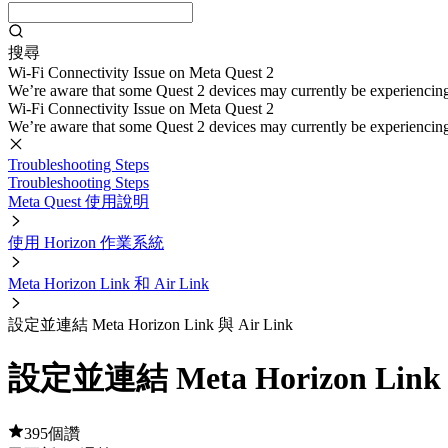
搜尋
Wi-Fi Connectivity Issue on Meta Quest 2
We’re aware that some Quest 2 devices may currently be experiencing di
Wi-Fi Connectivity Issue on Meta Quest 2
We’re aware that some Quest 2 devices may currently be experiencing di
Troubleshooting Steps
Troubleshooting Steps
Meta Quest 使用說明
使用 Horizon 作業系統
Meta Horizon Link 和 Air Link
設定並連結 Meta Horizon Link 與 Air Link
設定並連結 Meta Horizon Link 
395個讚