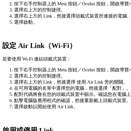
按下右手控制器上的
Meta 按鈕
／
Oculus 按鈕
，開啟導覽
選擇右上方的
控制捷徑
。
選擇右上方的
Link
，然後選擇頭戴式裝置所連接的電腦
選擇
啟動
。
設定 Air Link（Wi-Fi）
若要使用 Wi-Fi 連結頭戴式裝置：
按下右手控制器上的
Meta 按鈕
／
Oculus 按鈕
，開啟導覽
選擇右上方的
控制捷徑
。
選擇右上方的
Link
，然後選擇
使用 Air Link
旁的開關。
在可用電腦的名單中選擇您的電腦，然後選擇「配對」。
配對代碼將會在您的頭戴式裝置中顯示。確認您在電腦上
點擊電腦版應用程式的
確認
，然後重新戴上頭戴式裝置。
選擇
啟動
以開始使用 Air Link。
啟用或停用 Link