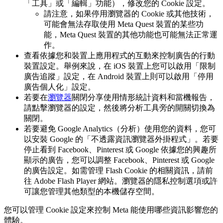
「工具」或「編輯」功能），修改您的 Cookie 設定。
請注意，如果停用瀏覽器的 Cookie 或其他技術，
可能會無法存取使用 Meta Quest 裝置的某些功
能，Meta Quest 裝置的其他功能也可能無法正常運
作。
查看依據您和裝置上應用程式的互動來控制廣告的行動
裝置設定。舉例來說，在 iOS 裝置上您可以啟用「限制
廣告追蹤」設定，在 Android 裝置上則可以啟用「停用
廣告個人化」設定。
若要在
瀏覽器
關閉分享使用情形統計資料和當機報告，
請點擊瀏覽器的
設定
，然後將
分析工具
旁的開關切換為
關閉
。
若要避免 Google Analytics（分析）使用您的資料，您可
以安裝 Google 的「不透露資訊瀏覽器外掛程式」。若要
停止看到 Facebook、Pinterest 或 Google 依據您的興趣所
顯示的廣告，您可以調整 Facebook、Pinterest 或 Google
的廣告設定。如需管理 Flash Cookie 的相關資訊，請前
往 Adobe Flash Player 網站。瀏覽器的隱私控制選項或許
可讓您管理其他類型的本機儲存空間。
您可以管理 Cookie 設定來控制 Meta 能使用哪些資訊影響您的
體驗。