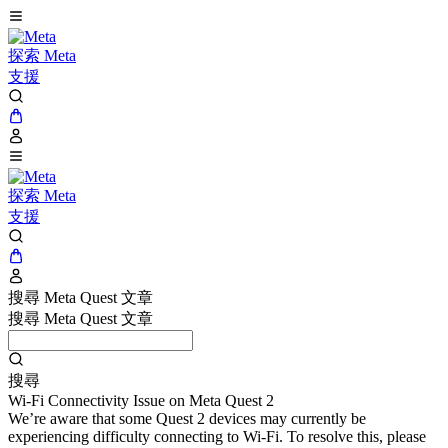
探索 Meta
支援
探索 Meta
支援
搜尋 Meta Quest 文章
搜尋 Meta Quest 文章
搜尋
Wi-Fi Connectivity Issue on Meta Quest 2
We’re aware that some Quest 2 devices may currently be
experiencing difficulty connecting to Wi-Fi. To resolve this, please