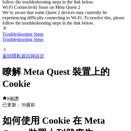
follow the troubleshooting steps in the link below.
Wi-Fi Connectivity Issue on Meta Quest 2
We’re aware that some Quest 2 devices may currently be
experiencing difficulty connecting to Wi-Fi. To resolve this, please
follow the troubleshooting steps in the link below.
Troubleshooting Steps
Troubleshooting Steps
返回隱私資訊與設定
瞭解 Meta Quest 裝置上的
Cookie
8個讚
已更新：
39週前
如何使用 Cookie 在 Meta