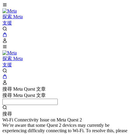
探索 Meta
支援
探索 Meta
支援
搜尋 Meta Quest 文章
搜尋 Meta Quest 文章
搜尋
Wi-Fi Connectivity Issue on Meta Quest 2
We’re aware that some Quest 2 devices may currently be
experiencing difficulty connecting to Wi-Fi. To resolve this, please