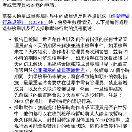
者或管理員核准您的申請。
當某人檢舉成員專屬世界中的成員違反世界規則或
《虛擬體驗
行為規範》（CCVE）
時，會發生數種情況。以下是如何處理
這些檢舉以及可以採取哪些行動的流程概述：
報告已檢閱
：世界創作者以及創作者指派的任何世界管
理員都有 7 天的期限來解決並結束檢舉事件。如果檢舉
未在 7 天內結束，創作者和管理員會收到警告，並有 72
小時的期限可解決檢舉事件。如果檢舉在首次提出後 14
天內仍未解決，系統將會隱藏該成員專屬世界（此處置
僅適用於
公開顯示的成員專屬世界
）。後續每 72 個小時
期間，如果檢舉仍未解決，將會導致施加額外的強制措
施，最嚴重者將會要求在世界中需有管理員、禁止新增
成員，以及永久取消發佈世界。然而，一旦檢舉結案，
先前採取的處置將會以 3 天為單位逐步解除。
注意：
Meta 仍會處理一系列特定的違規行為。
採取動作
：無論提出檢舉時創作者或管理員是否在世界
中，他們都可以在收到檢舉時暫時將某人靜音或暫時／
永久移除某人。針對因特定原因傳送給 Meta 的檢舉，違
規行為可能會影響用戶的帳號狀態。這包括暫停和可能