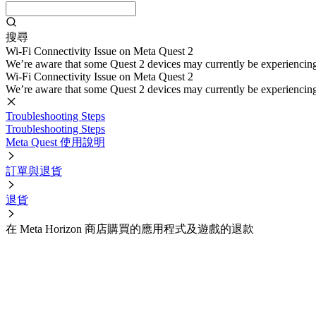
搜尋
Wi-Fi Connectivity Issue on Meta Quest 2
We’re aware that some Quest 2 devices may currently be experiencing di
Wi-Fi Connectivity Issue on Meta Quest 2
We’re aware that some Quest 2 devices may currently be experiencing di
Troubleshooting Steps
Troubleshooting Steps
Meta Quest 使用說明
訂單與退貨
退貨
在 Meta Horizon 商店購買的應用程式及遊戲的退款