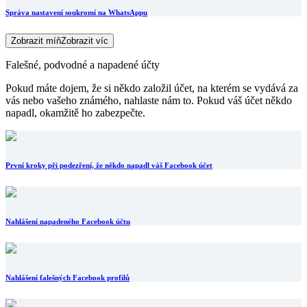
Správa nastavení soukromí na WhatsAppu
Zobrazit míň
Zobrazit víc
Falešné, podvodné a napadené účty
Pokud máte dojem, že si někdo založil účet, na kterém se vydává za
vás nebo vašeho známého, nahlaste nám to. Pokud váš účet někdo
napadl, okamžitě ho zabezpečte.
První kroky při podezření, že někdo napadl váš Facebook účet
Nahlášení napadeného Facebook účtu
Nahlášení falešných Facebook profilů