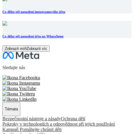
Co dělat při napadení instagramového účtu
Co dělat při napadení účtu na WhatsAppu
Zobrazit míň
Zobrazit víc
Sledujte nás
Témata
Bezpečnostní nástroje a zásady
Ochrana dětí
Pokroky v technologiích a odpovědnost při jejich používání
Kampaň Pomáhejte chránit děti