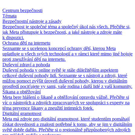
Centrum bezpečnosti
Témata
Bezpečnostní nástroje a zásady
Bezpečnost je společné téma a společný úkol nás všech. Přečtěte si,
jak Meta přistupuje k bezpečnosti, a jaké nástroje a zdroje máte
k dispozici.
Ochrana dětí na internetu
Seznamte se s ucelenou koncepcí ochrany dětí, kterou Meta
uplatňuje u všech svých technologií a v rámci které mimo jiné bojuje
proti zneužívání dětí na internetu.
Duševní zdraví a pohoda
Duševní pohoda v online světě je stále důležitějším aspektem
celkové duševní pohody lidí. Seznamte se s nástroji a zdroji, které
můžou pomoct zvýšit úroveň duševní pohody, kterou v digitálním
prostředí pociťujete vy sami, vaše rodina i další lidé z vaší komunity.
Šikana a obtěžování
Meta bere hlášení o šikaně a obtěžování opravdu vážně. Přečtěte si
víc o nástrojích a zdrojích zpracovaných ve spolupráci s experty na
téma prevence šikany a zneužití intimních fotek.
Digitální gramotnost
Meta má zdroje pro digitální gramotnost, které studentům pomáhají
získat dovednosti a znalosti potřebné k tomu, aby se jim v digitálním
světě dobře dařilo. Přečtěte si o regionálně přizpůsobených zdrojích