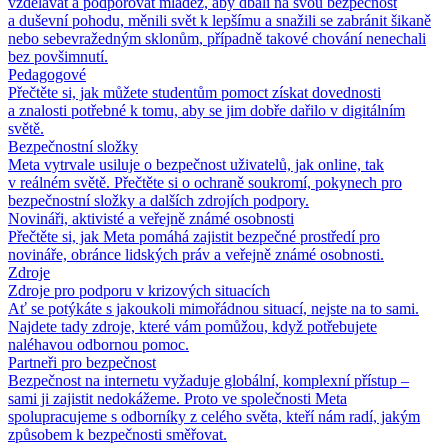
vzdělávat a podporovat mládež, aby dbali na svou bezpečnost
a duševní pohodu, měnili svět k lepšímu a snažili se zabránit šikaně
nebo sebevražedným sklonům, případně takové chování nenechali
bez povšimnutí.
Pedagogové
Přečtěte si, jak můžete studentům pomoct získat dovednosti
a znalosti potřebné k tomu, aby se jim dobře dařilo v digitálním
světě.
Bezpečnostní složky
Meta vytrvale usiluje o bezpečnost uživatelů, jak online, tak
v reálném světě. Přečtěte si o ochraně soukromí, pokynech pro
bezpečnostní složky a dalších zdrojích podpory.
Novináři, aktivisté a veřejně známé osobnosti
Přečtěte si, jak Meta pomáhá zajistit bezpečné prostředí pro
novináře, obránce lidských práv a veřejně známé osobnosti.
Zdroje
Zdroje pro podporu v krizových situacích
Ať se potýkáte s jakoukoli mimořádnou situací, nejste na to sami.
Najdete tady zdroje, které vám pomůžou, když potřebujete
naléhavou odbornou pomoc.
Partneři pro bezpečnost
Bezpečnost na internetu vyžaduje globální, komplexní přístup –
sami ji zajistit nedokážeme. Proto ve společnosti Meta
spolupracujeme s odborníky z celého světa, kteří nám radí, jakým
způsobem k bezpečnosti směřovat.