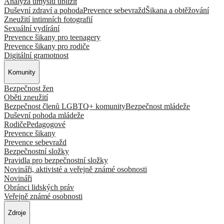
Analýza úmyslu ublížit
Duševní zdraví a pohoda
Prevence sebevražd
Šikana a obtěžování
Zneužití intimních fotografií
Sexuální vydírání
Prevence šikany pro teenagery
Prevence šikany pro rodiče
Digitální gramotnost
Komunity
Bezpečnost žen
Oběti zneužití
Bezpečnost členů LGBTQ+ komunity
Bezpečnost mládeže
Duševní pohoda mládeže
Rodiče
Pedagogové
Prevence šikany
Prevence sebevražd
Bezpečnostní složky
Pravidla pro bezpečnostní složky
Novináři, aktivisté a veřejně známé osobnosti
Novináři
Obránci lidských práv
Veřejně známé osobnosti
Zdroje