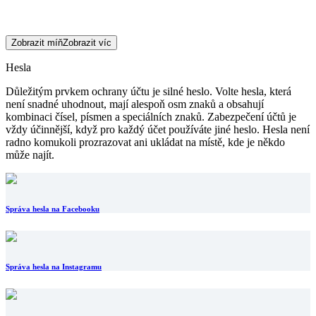
Zobrazit míň
Zobrazit víc
Hesla
Důležitým prvkem ochrany účtu je silné heslo. Volte hesla, která
není snadné uhodnout, mají alespoň osm znaků a obsahují
kombinaci čísel, písmen a speciálních znaků. Zabezpečení účtů je
vždy účinnější, když pro každý účet používáte jiné heslo. Hesla není
radno komukoli prozrazovat ani ukládat na místě, kde je někdo
může najít.
Správa hesla na Facebooku
Správa hesla na Instagramu