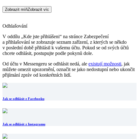
Zobrazit míň
Zobrazit víc
Odhlašování
V oddílu „Kde jste přihlášeni“ na stránce Zabezpečení
a přihlašování se zobrazuje seznam zařízení, z kterých se někdo
v poslední době přihlásil k vašemu účtu. Pokud se od svých účtů
chcete odhlásit, postupujte podle pokynů dole.
Od účtu v Messengeru se odhlásit nedá, ale
existují možnosti
, jak
můžete omezit upozornění, označit se jako nedostupní nebo ukončit
přijímání zpráv od konkrétních lidí.
Jak se odhlásit z Facebooku
Jak se odhlásit z Instagramu