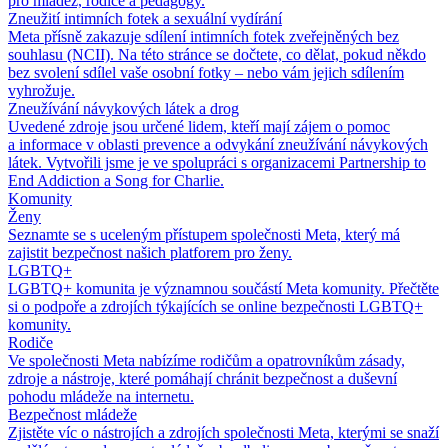
pro mládež, rodiče a pedagogy.
Zneužití intimních fotek a sexuální vydírání
Meta přísně zakazuje sdílení intimních fotek zveřejněných bez
souhlasu (NCII). Na této stránce se dočtete, co dělat, pokud někdo
bez svolení sdílel vaše osobní fotky – nebo vám jejich sdílením
vyhrožuje.
Zneužívání návykových látek a drog
Uvedené zdroje jsou určené lidem, kteří mají zájem o pomoc
a informace v oblasti prevence a odvykání zneužívání návykových
látek. Vytvořili jsme je ve spolupráci s organizacemi Partnership to
End Addiction a Song for Charlie.
Komunity
Ženy
Seznamte se s uceleným přístupem společnosti Meta, který má
zajistit bezpečnost našich platforem pro ženy.
LGBTQ+
LGBTQ+ komunita je významnou součástí Meta komunity. Přečtěte
si o podpoře a zdrojích týkajících se online bezpečnosti LGBTQ+
komunity.
Rodiče
Ve společnosti Meta nabízíme rodičům a opatrovníkům zásady,
zdroje a nástroje, které pomáhají chránit bezpečnost a duševní
pohodu mládeže na internetu.
Bezpečnost mládeže
Zjistěte víc o nástrojích a zdrojích společnosti Meta, kterými se snaží