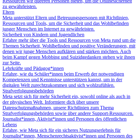
Ressourcen wir queeren Personen bieten, um die Onlinesicherheit
zu gewährleisten.
Eltern
Meta unterstützt Eltern und Betreuungspersonen mit Richtlinien,
Ressourcen und Tools, um die Sicherheit und das Wohlbefinden
junger Menschen im Internet zu gewährleisten.
Sicherheit von Kindern und Jugendlichen
Erfahre mehr über die Tools und Ressourcen von Meta rund um die
Themen Sicherheit, Wohlbefinden und positive Veränderungen, mit
denen wir junge Menschen aufklären und stärken möchten. Auch
beim Kampf gegen Mobbing und Suizidgedanken stehen wir ihnen
zur Seite.
Lehrkräfte und Pädagog*innen
Erfahre, wie du Schüler*innen beim Erwerb der notwendigen
Kompetenzen und Kenntnisse unterstützen kannst, um in der
digitalen Welt zurechtzukommen und sich wohlzufühlen.
Strafverfolgungsbehörden
Meta setzt sich für mehr Sicherheit ein, sowohl online als auch in
der physischen Welt. Informiere dich über unsere
Datenschutzmaßnahmen, unsere Richtlinien zum Thema
Strafverfolgungsbehörden sowie über andere Support-Ressourcen.
Journalist*innen, Aktivist*innen und Personen des öffentlichen
Lebens
Erfahre, wie Meta sich für ein sicheres Nutzungserlebnis für
Journalist*innen, Menschenrechtsaktivist*innen und Personen des