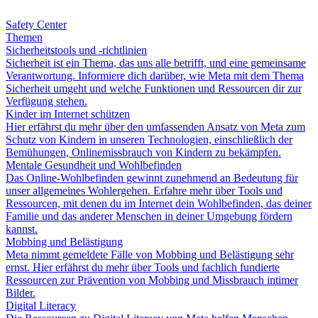
Safety Center
Themen
Sicherheitstools und -richtlinien
Sicherheit ist ein Thema, das uns alle betrifft, und eine gemeinsame
Verantwortung. Informiere dich darüber, wie Meta mit dem Thema
Sicherheit umgeht und welche Funktionen und Ressourcen dir zur
Verfügung stehen.
Kinder im Internet schützen
Hier erfährst du mehr über den umfassenden Ansatz von Meta zum
Schutz von Kindern in unseren Technologien, einschließlich der
Bemühungen, Onlinemissbrauch von Kindern zu bekämpfen.
Mentale Gesundheit und Wohlbefinden
Das Online-Wohlbefinden gewinnt zunehmend an Bedeutung für
unser allgemeines Wohlergehen. Erfahre mehr über Tools und
Ressourcen, mit denen du im Internet dein Wohlbefinden, das deiner
Familie und das anderer Menschen in deiner Umgebung fördern
kannst.
Mobbing und Belästigung
Meta nimmt gemeldete Fälle von Mobbing und Belästigung sehr
ernst. Hier erfährst du mehr über Tools und fachlich fundierte
Ressourcen zur Prävention von Mobbing und Missbrauch intimer
Bilder.
Digital Literacy