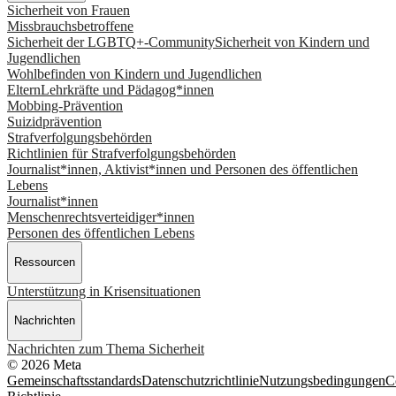
Sicherheit von Frauen
Missbrauchsbetroffene
Sicherheit der LGBTQ+-Community
Sicherheit von Kindern und
Jugendlichen
Wohlbefinden von Kindern und Jugendlichen
Eltern
Lehrkräfte und Pädagog*innen
Mobbing-Prävention
Suizidprävention
Strafverfolgungsbehörden
Richtlinien für Strafverfolgungsbehörden
Journalist*innen, Aktivist*innen und Personen des öffentlichen
Lebens
Journalist*innen
Menschenrechtsverteidiger*innen
Personen des öffentlichen Lebens
Ressourcen
Unterstützung in Krisensituationen
Nachrichten
Nachrichten zum Thema Sicherheit
© 2026 Meta
Gemeinschaftsstandards
Datenschutzrichtlinie
Nutzungsbedingungen
C