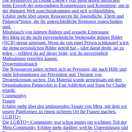
Die Ressourcen zu Digital Literacy von Meta helfen Menschen
beim Erwerb der notwendigen Kompetenzen und Kenntnisse, um in
der digitalen Welt zurechtzukommen und sich wohlzufühlen.
Erfahre mehr über unsere Ressourcen für Jugendliche, Eltern und
Pädagog*innen, die für unterschiedliche Regionen zugeschnitten
sind.
Missbrauch von intimen Bildern und sexuelle Erpressung
Bei Meta ist die nicht einvernehmliche Weitergabe intimer Bilder
(NCII) streng untersagt. Wenn du von einer Person schikaniert wirst,
die deine persönlichen Bilder geteilt hat – oder damit droht, sie zu
teilen –, erfährst du auf dieser Seite, wie du unverzüglich
Maßnahmen ergreifen kannst.
Drogenmissbrauch
Die Ressourcen unten richten sich an Personen, die nach Hilfe und
mehr Informationen zur Prävention und Therapie von
Drogenkonsum suchen. Das Material wurde gemeinsam mit den
Organisationen Partnership to End Addiction und Song for Charlie
erstellt.
Communitys
Frauen
Erfahre mehr über den umfassenden Ansatz von Meta, mit dem wir
unsere Plattformen zu einem sicheren Ort für Frauen machen.
LGBTQ+
Die LGBTQ+-Community war schon immer ein wichtiger Teil der
Meta-Community. Erfahre mehr darüber, welche Unterstützung und