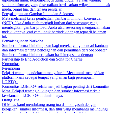
diperlukan untuk berkembang di dunia digital. Pelajari tentang
sumber informasi yang disesuaikan berdasarkan wilayah untuk anak
muda, orang tua, dan tenaga pengajar.
Penyalahgunaan Gambar Intim dan Sekstorsi
Meta melarang keras pembagian gambar intim non-konsensual
(NCII). Jika Anda telah menjadi korban dari seseorang yang
membagikan gambar pribadi Anda atau seseorang mengancam akan
melakukannya, cari cara untuk bertindak dengan tepat di halaman
ini.
Penyalahgunaan Narkoba
Sumber informasi ini ditujukan bagi mereka yang mencari bantuan
dan informasi tentang pencegahan dan pemulihan dari obat-obatan.
Sumber informasi ini merupakan hasil kerja sama dengan
Partnership to End Addiction dan Song for Charlie.
Komunitas
Perempuan
Pelajari tentang pendekatan menyeluruh Meta untuk menjadikan
platform kami sebagai tempat yang aman bagi perempuan.
LGBTQ+
Komunitas LGBTQ+ selalu menjadi bagian penting dari komunitas
Meta. Pelajari tentang dukungan dan sumber informasi terkait
keselamatan LGBTQ+ di dunia maya.
Orang Tua
Di Meta, kami mendukung orang tua dan pengasuh dengan
kebijakan, sumber informasi, dan fitur yang membantu melindungi