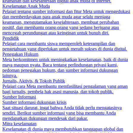
keamanan dan kesejahteraan digital anak muda di internet.
Keselamatan Anak Muda
Pelajari tentang sumber informasi dan fitur Meta untuk mengedukasi
dan memberdayakan para anak muda agar selalu menjaga
keamanan, mengutamakan kesejahteraan, membuat perubahan
positif, dan membantu orang-orang yang sedang berjuang atau
mencegah perundungan atau keinginan untuk bunuh diri.
Pendidik
Pelajari cara membantu siswa memperoleh keterampilan dan
pengetahuan yang diperlukan untuk meraih sukses di dunia digital.
Penegakan Hukum
Meta berkomitmen untuk meningkatkan keselamatan, baik di dunia
maya maupun nyata. Baca tentang perlindungan privasi kami,
pedoman penegakan hukum, dan sumber informasi dukungan
lainnya.
Jurnalis, Aktivis, & Tokoh Publik
Pelajari cara Meta membantu memfasilitasi pengalaman yang aman
bagi jurnalis, pembela hak asasi manusia, dan tokoh publik.
Sumber Informasi
Sumber informasi dukungan krisis
Saat situasi darurat, ingat bahwa Anda tidak perlu mengatasinya
sendiri. Berikut sumber informasi yang bisa membantu Anda
mendapatkan dukungan mendesak dari pakar.
Mitra keselamatan
Keselamatan di dunia maya membutuhkan tanggapan global dan