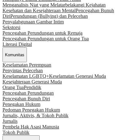
Menganalisis Niat yang Melatarbelakangi Kejahatan
Kesehatan dan Kesejahteraan Mental
Pencegahan Bunuh
Diri
Perundungan (Bullying) dan Pelecehan
Penyalahgunaan Gambar Intim
Sekstorsi
Pencegahan Perundungan untuk Remaja
Pencegahan Perundungan untuk Orang Tua
Literasi Digital
Komunitas
Keselamatan Perempuan
Penyintas Pelecehan
Keselamatan LGBTQ+
Keselamatan Generasi Muda
Kesejahteraan Generasi Muda
Orang Tua
Pendidik
Pencegahan Perundungan
Pencegahan Bunuh Diri
Penegakan Hukum
Pedoman Penegakan Hukum
Jurnalis, Aktivis, & Tokoh Publik
Jurnalis
Pembela Hak Asasi Manusia
Tokoh Publik