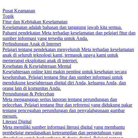
Pusat Keamanan
Topik
Fitur dan Kebijakan Keselamatan
Keselamatan adalah bahasan dan tanggung jawab kita semua.
Pahami pendekatan Meta terhadap keselamatan dan pelajari fitur dan
sumber informasi yang tersedia untuk Anda.
Perlindungan Anak di Internet
Pelajari tentang pendekatan menyeluruh Meta terhadap keselamatan
anak di seluruh teknologi kami, termasuk upaya kami untuk
memerangi eksploitasi anak di internet.
Kesehatan & Kesejahteraan Mental
Kesejahteraan online kini makin penting untuk kesehatan secara
keseluruhan. Pelajari tentang fitur dan sumber informasi untuk
mendukung kesejahteraan digital diri Anda, keluarga Anda, dan
orang lain di komunitas Anda.
Perundungan & Pelecehan
Meta menganggap serius laporan tentang perundungan dan
pelecehan. Pelajari tentang fitur dan referensi yang didukung pakar
tentang pencegahan perundungan dan penyalahgunaan gambar
mesum.
Literasi Digital
Meta memiliki sumber informasi literasi digital yang membantu
pembelajar mendapatkan keterampilan dan pengetahuan yang