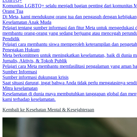
LGBTQ+
Komunitas LGBTQ+ selalu menjadi bagian penting dari komunitas Me
Orang Tua
Di Meta, kami mendukung orang tua dan pengasuh dengan kebijakan, 
Keselamatan Anak Muda
Pelajari tentang sumber informasi dan fitur Meta untuk mengedukas
membantu orang-orang yang sedang berjuang atau mencegah perundun
Pendidik
Pelajari cara membantu siswa memperoleh keterampilan dan pengetahu
Penegakan Hukum
Meta berkomitmen untuk meningkatkan keselamatan, baik di dunia m
Jurnalis, Aktivis, & Tokoh Publik
Pelajari cara Meta membantu memfasilitasi pengalaman yang aman bagi
Sumber Informasi
Sumber informasi dukungan krisis
Saat situasi darurat, ingat bahwa Anda tidak perlu mengatasinya se
Mitra keselamatan
Keselamatan di dunia maya membutuhkan tanggapan global dan menyel
kami terhadap keselamatan.
Kembali ke Kesehatan Mental & Kesejahteraan