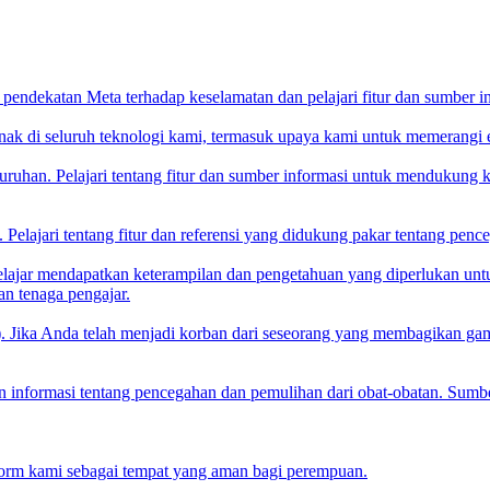
endekatan Meta terhadap keselamatan dan pelajari fitur dan sumber in
ak di seluruh teknologi kami, termasuk upaya kami untuk memerangi eks
uruhan. Pelajari tentang fitur dan sumber informasi untuk mendukung ke
 Pelajari tentang fitur dan referensi yang didukung pakar tentang p
lajar mendapatkan keterampilan dan pengetahuan yang diperlukan untuk
an tenaga pengajar.
. Jika Anda telah menjadi korban dari seseorang yang membagikan g
 informasi tentang pencegahan dan pemulihan dari obat-obatan. Sumber
form kami sebagai tempat yang aman bagi perempuan.