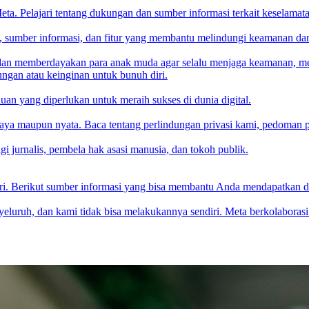
ta. Pelajari tentang dukungan dan sumber informasi terkait keselam
sumber informasi, dan fitur yang membantu melindungi keamanan dan ke
i dan memberdayakan para anak muda agar selalu menjaga keamanan, m
gan atau keinginan untuk bunuh diri.
an yang diperlukan untuk meraih sukses di dunia digital.
aya maupun nyata. Baca tentang perlindungan privasi kami, pedoman 
 jurnalis, pembela hak asasi manusia, dan tokoh publik.
ndiri. Berikut sumber informasi yang bisa membantu Anda mendapatkan 
uruh, dan kami tidak bisa melakukannya sendiri. Meta berkolaborasi