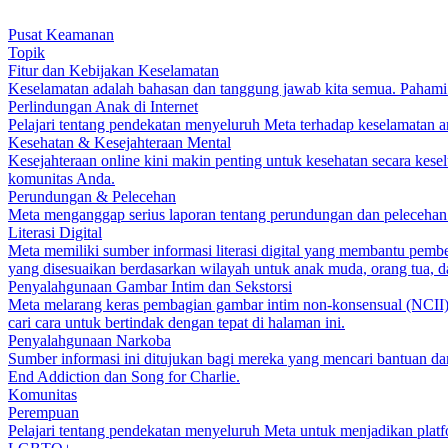
Pusat Keamanan
Topik
Fitur dan Kebijakan Keselamatan
Keselamatan adalah bahasan dan tanggung jawab kita semua. Pahami p
Perlindungan Anak di Internet
Pelajari tentang pendekatan menyeluruh Meta terhadap keselamatan an
Kesehatan & Kesejahteraan Mental
Kesejahteraan online kini makin penting untuk kesehatan secara kesel
komunitas Anda.
Perundungan & Pelecehan
Meta menganggap serius laporan tentang perundungan dan pelecehan.
Literasi Digital
Meta memiliki sumber informasi literasi digital yang membantu pembe
yang disesuaikan berdasarkan wilayah untuk anak muda, orang tua, d
Penyalahgunaan Gambar Intim dan Sekstorsi
Meta melarang keras pembagian gambar intim non-konsensual (NCII)
cari cara untuk bertindak dengan tepat di halaman ini.
Penyalahgunaan Narkoba
Sumber informasi ini ditujukan bagi mereka yang mencari bantuan dan
End Addiction dan Song for Charlie.
Komunitas
Perempuan
Pelajari tentang pendekatan menyeluruh Meta untuk menjadikan plat