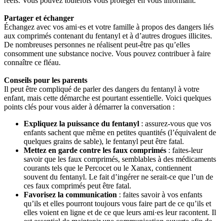
réels. Vous pouvez toutefois vous protéger en vous informant.
Partager et échanger
Échangez avec vos ami·es et votre famille à propos des dangers liés
aux comprimés contenant du fentanyl et à d’autres drogues illicites.
De nombreuses personnes ne réalisent peut-être pas qu’elles
consomment une substance nocive. Vous pouvez contribuer à faire
connaître ce fléau.
Conseils pour les parents
Il peut être compliqué de parler des dangers du fentanyl à votre
enfant, mais cette démarche est pourtant essentielle. Voici quelques
points clés pour vous aider à démarrer la conversation :
Expliquez la puissance du fentanyl
: assurez-vous que vos
enfants sachent que même en petites quantités (l’équivalent de
quelques grains de sable), le fentanyl peut être fatal.
Mettez en garde contre les faux comprimés
: faites-leur
savoir que les faux comprimés, semblables à des médicaments
courants tels que le Percocet ou le Xanax, contiennent
souvent du fentanyl. Le fait d’ingérer ne serait-ce que l’un de
ces faux comprimés peut être fatal.
Favorisez la communication
: faites savoir à vos enfants
qu’ils et elles pourront toujours vous faire part de ce qu’ils et
elles voient en ligne et de ce que leurs ami·es leur racontent. Il