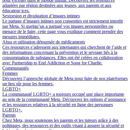
pour exceller dans le monde digital. Découvrez les ressources
adaptées par région destinées aux jeunes, aux parents et aux
éducateur·ices.
Sextorsion et divulgation d’images intimes
Le partage d’images intimes non consenties est strictement interdit
par Meta. Si quelqu’un a partagé vos images personnelles ou
menace de le faire, cette page vous explique comment prendre des
mesures immédiates.
Abus et utilisation détournée de médicaments
Ces ressources s’adressent aux internautes qui cherchent de l’aide et
des informations concernant la prévention et le sevrage liés à la
consommation de substances. Elles ont été créées en collaboration
avec Partnership to End Addiction et Song for Charlie.
Communautés
Femmes
Découvrez l’approche globale de Meta pour faire de nos plateformes
un lieu sûr pour les femmes.
LGBTQ+
La communauté LGBTQ+ a toujours occupé une place importante
au sein de la communauté Meta. Découvrez les options d’assistance
et les ressources relatives à la sécurité en ligne des personnes
LGBTQ+.
Parents
Chez Meta, nous soutenons les parents et les tuteurs grâce à des
politiques, des ressources et des outils visant à assurer la sécurité et