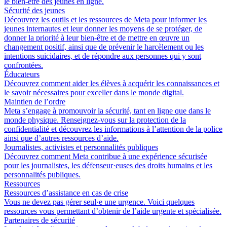
le bien-être des jeunes en ligne.
Sécurité des jeunes
Découvrez les outils et les ressources de Meta pour informer les
jeunes internautes et leur donner les moyens de se protéger, de
donner la priorité à leur bien-être et de mettre en œuvre un
changement positif, ainsi que de prévenir le harcèlement ou les
intentions suicidaires, et de répondre aux personnes qui y sont
confrontées.
Éducateurs
Découvrez comment aider les élèves à acquérir les connaissances et
le savoir nécessaires pour exceller dans le monde digital.
Maintien de l’ordre
Meta s’engage à promouvoir la sécurité, tant en ligne que dans le
monde physique. Renseignez-vous sur la protection de la
confidentialité et découvrez les informations à l’attention de la police
ainsi que d’autres ressources d’aide.
Journalistes, activistes et personnalités publiques
Découvrez comment Meta contribue à une expérience sécurisée
pour les journalistes, les défenseur·euses des droits humains et les
personnalités publiques.
Ressources
Ressources d’assistance en cas de crise
Vous ne devez pas gérer seul·e une urgence. Voici quelques
ressources vous permettant d’obtenir de l’aide urgente et spécialisée.
Partenaires de sécurité