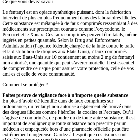
Ce que vous devez savoir
Le fentanyl est un opiacé synthétique puissant, dont la fabrication
intervient de plus en plus fréquemment dans des laboratoires illicites.
Cette substance est mélangée à de faux comprimés ressemblant à des
médicaments sur prescription courants comme l’oxycodone, le
Percocet et le Xanax. Ces faux comprimés peuvent être fatals, même
ingérés en petites quantités. Selon la Drug and Enforcement
Administration (l’agence fédérale chargée de la lutte contre le trafic
et la distribution de drogues aux États-Unis), 7 faux comprimés
saisis aux États-Unis sur 10 contiennent au moins 2 mg de fentanyl
non autorisé, une quantité qui peut s’avérer mortelle. Il est essentiel
de comprendre ce risque pour assurer votre protection, celle de vos
ami·es et celle de votre communauté.
Comment se protéger ?
Faites preuve de vigilance face à n’importe quelle substance
En plus d’avoir été identifié dans de faux comprimés sur
ordonnance, du fentanyl non autorisé a également été trouvé dans
des drogues illicites comme l’héroïne, la cocaïne et l’ecstasy. Qu’il
s’agisse de comprimés, de poudre ou de toute autre substance, il est
important de souligner que toute substance non prescrite par un
médecin et empaquetée hors d’une pharmacie officielle peut être
extrêmement dangereuse. Gardez à l’esprit que ces risques sont