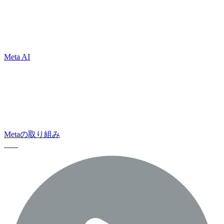
Metaのイノベーションは、つながるた
めの新たな方法を提供します
Meta AI
すべての利用者が安全を確保できるよ
う支援しながら、ポジティブな影響を
与えることに全力を尽くします
Metaの取り組み