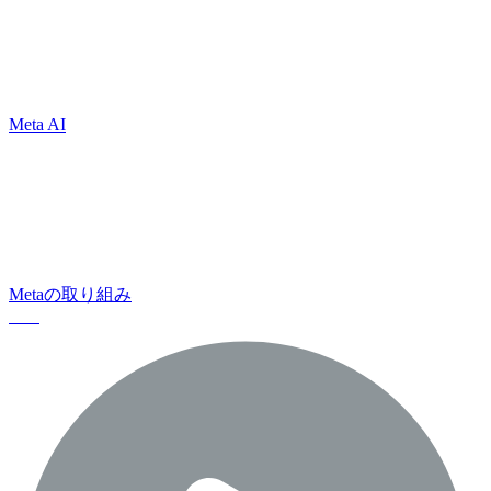
Metaのイノベーションは、つながるた
めの新たな方法を提供します
Meta AI
すべての利用者が安全を確保できるよ
う支援しながら、ポジティブな影響を
与えることに全力を尽くします
Metaの取り組み