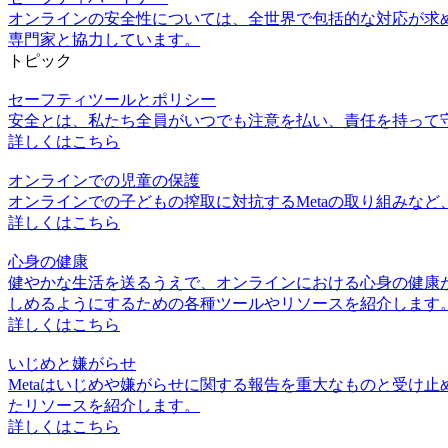
オンラインの安全性については、全世界で包括的な対応が求め
専門家と協力しています。
トピック
セーフティツールとポリシー
安全とは、私たち全員がいつでも注意を払い、責任を持って守
詳しくはこちら
オンラインでの児童の保護
オンラインでの子どもの搾取に対抗するMetaの取り組みなど
詳しくはこちら
心身の健康
健やかな生活を送るうえで、オンラインにおける心身の健康
しめるようにするための各種ツールやリソースを紹介します
詳しくはこちら
いじめと嫌がらせ
Metaはいじめや嫌がらせに関する報告を重大なものと受け
たリソースを紹介します。
詳しくはこちら