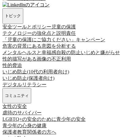
トピック
安全ツールとポリシー
児童の保護
テクノロジーの強化点と説明責任
「児童の保護にご協力ください」キャンペーン
危害の背景にある意図を分析する
メンタルヘルスと幸福感
自殺の防止
いじめと嫌がらせ
性的描写がある画像の不正利用
性的脅迫
いじめ防止(10代の利用者向け)
いじめ防止(保護者向け)
デジタルリテラシー
コミュニティ
女性の安全
虐待のサバイバー
LGBTQ+の安全のために
青少年の安全
青少年の心身の健康
保護者
教育関係者の方へ