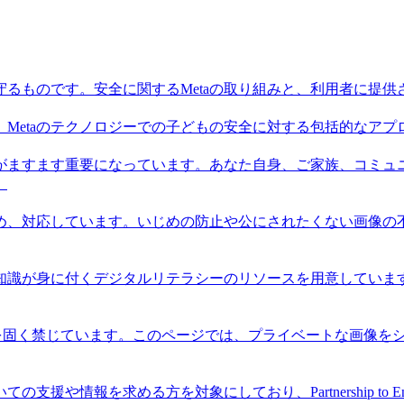
るものです。安全に関するMetaの取り組みと、利用者に提
、Metaのテクノロジーでの子どもの安全に対する包括的なア
がますます重要になっています。あなた自身、ご家族、コミュ
。
止め、対応しています。いじめの防止や公にされたくない画像
と知識が身に付くデジタルリテラシーのリソースを用意してい
シェアを固く禁じています。このページでは、プライベートな画像
求める方を対象にしており、Partnership to End Addi