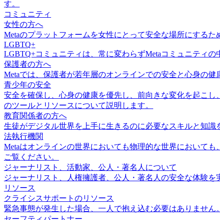
す。
コミュニティ
女性の方へ
Metaのプラットフォームを女性にとって安全な場所にする
LGBTQ+
LGBTQ+コミュニティは、常に変わらずMetaコミュニテ
保護者の方へ
Metaでは、保護者が若年層のオンラインでの安全と心身の
青少年の安全
安全を確保し、心身の健康を優先し、前向きな変化を起こし、
のツールとリソースについて説明します。
教育関係者の方へ
生徒がデジタル世界を上手に生きるのに必要なスキルと知識
法執行機関
Metaはオンラインの世界においても物理的な世界において
ご覧ください。
ジャーナリスト、活動家、公人・著名人について
ジャーナリスト、人権擁護者、公人・著名人の安全な体験を実
リソース
クライシスサポートのリソース
緊急事態が発生した場合、一人で抱え込む必要はありません
セーフティパートナー