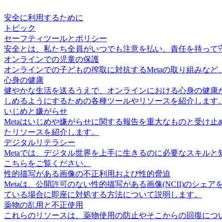
安全に利用するために
トピック
セーフティツールとポリシー
安全とは、私たち全員がいつでも注意を払い、責任を持って守
オンラインでの児童の保護
オンラインでの子どもの搾取に対抗するMetaの取り組みなど
心身の健康
健やかな生活を送るうえで、オンラインにおける心身の健康
しめるようにするための各種ツールやリソースを紹介します
いじめと嫌がらせ
Metaはいじめや嫌がらせに関する報告を重大なものと受け
たリソースを紹介します。
デジタルリテラシー
Metaでは、デジタル世界を上手に生きるのに必要なスキル
こちらをご覧ください。
性的描写がある画像の不正利用および性的脅迫
Metaは、公開許可のない性的描写がある画像(NCII)の
ている場合に即座に対処する方法について説明します。
薬物の乱用と不正使用
これらのリソースは、薬物使用の防止やそこからの回復についての支援や情報を