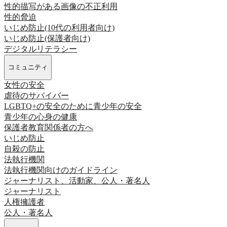
性的描写がある画像の不正利用
性的脅迫
いじめ防止(10代の利用者向け)
いじめ防止(保護者向け)
デジタルリテラシー
コミュニティ
女性の安全
虐待のサバイバー
LGBTQ+の安全のために
青少年の安全
青少年の心身の健康
保護者
教育関係者の方へ
いじめ防止
自殺の防止
法執行機関
法執行機関向けのガイドライン
ジャーナリスト、活動家、公人・著名人
ジャーナリスト
人権擁護者
公人・著名人