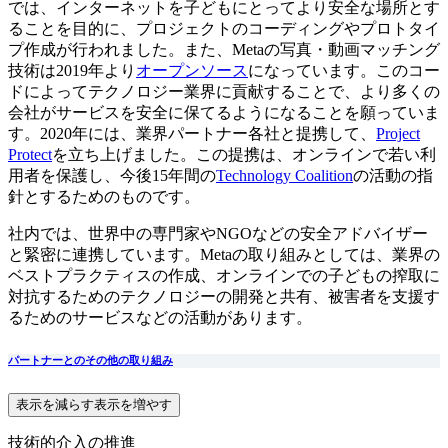
では、インターネットを子どもにとってより安全な場所とす
ることを目的に、プロジェクトのコーディングやプロトタイ
プ作成が行われました。また、Metaの写真・動画マッチング
技術は2019年より
オープンソース
になっています。このコー
ドによってテクノロジー業界に貢献することで、より多くの
会社がサービスを安全に保てるようになることを願っていま
す。2020年には、業界パートナー各社と提携して、
Project
Protect
を立ち上げました。この提携は、オンラインで若い利
用者を保護し、今後15年間の
Technology Coalition
の活動の指
針とするためのものです。
社内では、世界中の専門家やNGOなどの安全アドバイザー
と緊密に連携しています。Metaの取り組みとしては、業界の
ベストプラクティスの作成、オンラインでの子どもの搾取に
対抗するためのテクノロジーの開発と共有、被害者を支援す
るためのサービスなどの活動があります。
パートナーとのその他の取り組み
表示を減らす
表示を増やす
技術的介入の推進