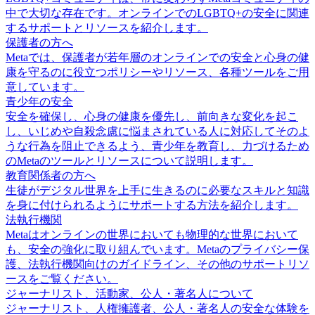
中で大切な存在です。オンラインでのLGBTQ+の安全に関連
するサポートとリソースを紹介します。
保護者の方へ
Metaでは、保護者が若年層のオンラインでの安全と心身の健
康を守るのに役立つポリシーやリソース、各種ツールをご用
意しています。
青少年の安全
安全を確保し、心身の健康を優先し、前向きな変化を起こ
し、いじめや自殺念慮に悩まされている人に対応してそのよ
うな行為を阻止できるよう、青少年を教育し、力づけるため
のMetaのツールとリソースについて説明します。
教育関係者の方へ
生徒がデジタル世界を上手に生きるのに必要なスキルと知識
を身に付けられるようにサポートする方法を紹介します。
法執行機関
Metaはオンラインの世界においても物理的な世界において
も、安全の強化に取り組んでいます。Metaのプライバシー保
護、法執行機関向けのガイドライン、その他のサポートリソ
ースをご覧ください。
ジャーナリスト、活動家、公人・著名人について
ジャーナリスト、人権擁護者、公人・著名人の安全な体験を