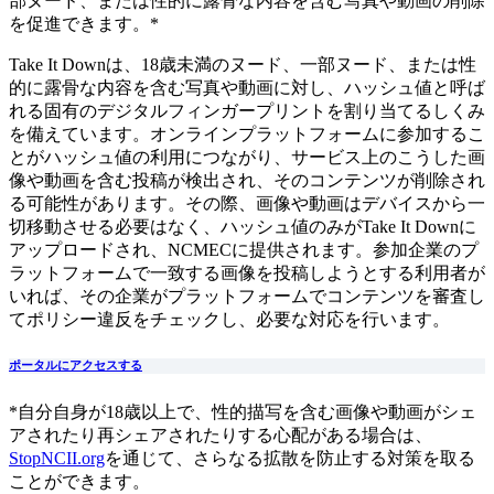
部ヌード、または性的に露骨な内容を含む写真や動画の削除
を促進できます。*
Take It Downは、18歳未満のヌード、一部ヌード、または性
的に露骨な内容を含む写真や動画に対し、ハッシュ値と呼ば
れる固有のデジタルフィンガープリントを割り当てるしくみ
を備えています。オンラインプラットフォームに参加するこ
とがハッシュ値の利用につながり、サービス上のこうした画
像や動画を含む投稿が検出され、そのコンテンツが削除され
る可能性があります。その際、画像や動画はデバイスから一
切移動させる必要はなく、ハッシュ値のみがTake It Downに
アップロードされ、NCMECに提供されます。参加企業のプ
ラットフォームで一致する画像を投稿しようとする利用者が
いれば、その企業がプラットフォームでコンテンツを審査し
てポリシー違反をチェックし、必要な対応を行います。
ポータルにアクセスする
*自分自身が18歳以上で、性的描写を含む画像や動画がシェ
アされたり再シェアされたりする心配がある場合は、
StopNCII.org
を通じて、さらなる拡散を防止する対策を取る
ことができます。