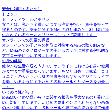
安全に利用するために
トピック
セーフティツールとポリシー
安全とは、私たち全員がいつでも注意を払い、責任を持って
守るものです。安全に関するMetaの取り組みと、利用者に提
供されているツールとリソースについて説明します。
オンラインでの児童の保護
オンラインでの子どもの搾取に対抗するMetaの取り組みな
ど、Metaのテクノロジーでの子どもの安全に対する包括的な
アプローチについて説明します。
心身の健康
健やかな生活を送るうえで、オンラインにおける心身の健康
がますます重要になっています。あなた自身、ご家族、コミ
ュニティの人たちが心身の健康を保ちながらデジタルライフ
を楽しめるようにするための各種ツールやリソースを紹介し
ます。
いじめと嫌がらせ
Metaはいじめや嫌がらせに関する報告を重大なものと受け止
め、対応しています。いじめの防止や公にされたくない画像
の不正利用について、各種ツールや専門家の協力を得て作成