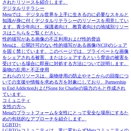
されたリソースを紹介します。
デジタルリテラシー
Metaでは、デジタル世界を上手に生きるのに必要なスキルと
知識が身に付くデジタルリテラシーのリソースを用意してい
ます。青少年向け、保護者向け、教育者向けの地域別リソー
スはこちらをご覧ください。
性的描写がある画像の不正利用および性的脅迫
Metaは、公開許可のない性的描写がある画像(NCII)のシェア
を固く禁じています。このページでは、プライベートな画像
をシェアされる被害、またはシェアするという脅迫の被害を
受けている場合に即座に対処する方法について説明します。
薬物の乱用と不正使用
これらのリソースは、薬物使用の防止やそこからの回復につ
いての支援や情報を求める方を対象にしており、Partnership
to End AddictionおよびSong for Charlieの協力のもと作成され
ています。
コミュニティ
女性の方へ
Metaのプラットフォームを女性にとって安全な場所にするた
めの包括的なアプローチを紹介します。
LGBTQ+
LGBTQ+コミュニティは、常に変わらずMetaコミュニティの