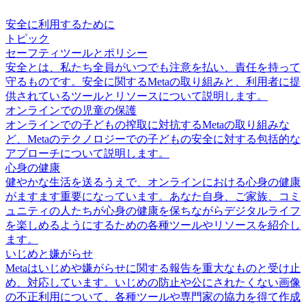
安全に利用するために
トピック
セーフティツールとポリシー
安全とは、私たち全員がいつでも注意を払い、責任を持って
守るものです。安全に関するMetaの取り組みと、利用者に提
供されているツールとリソースについて説明します。
オンラインでの児童の保護
オンラインでの子どもの搾取に対抗するMetaの取り組みな
ど、Metaのテクノロジーでの子どもの安全に対する包括的な
アプローチについて説明します。
心身の健康
健やかな生活を送るうえで、オンラインにおける心身の健康
がますます重要になっています。あなた自身、ご家族、コミ
ュニティの人たちが心身の健康を保ちながらデジタルライフ
を楽しめるようにするための各種ツールやリソースを紹介し
ます。
いじめと嫌がらせ
Metaはいじめや嫌がらせに関する報告を重大なものと受け止
め、対応しています。いじめの防止や公にされたくない画像
の不正利用について、各種ツールや専門家の協力を得て作成