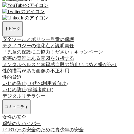
トピック
安全ツールとポリシー
児童の保護
テクノロジーの強化点と説明責任
「児童の保護にご協力ください」キャンペーン
危害の背景にある意図を分析する
メンタルヘルスと幸福感
自殺の防止
いじめと嫌がらせ
性的描写がある画像の不正利用
性的脅迫
いじめ防止(10代の利用者向け)
いじめ防止(保護者向け)
デジタルリテラシー
コミュニティ
女性の安全
虐待のサバイバー
LGBTQ+の安全のために
青少年の安全