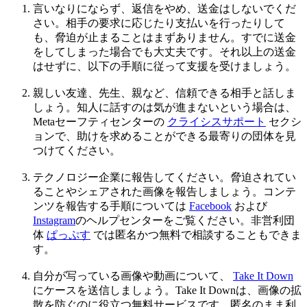
言いなりにならず、返信をやめ、送金はしないでくだ
さい。相手の要求に応じたり支払いを行ったりして
も、脅迫が止まることはまずありません。すでに送金
をしてしまった場合でも大丈夫です。それ以上の送金
はせずに、以下の手順に従って支援を受けましょう。
親しい友達、先生、親など、信頼できる相手と話しま
しょう。知人に話すのは気が進まないという場合は、
Metaセーフティセンターの
クライシスサポート
セクシ
ョンで、助けを求めることができる最寄りの団体を見
つけてください。
テクノロジー企業に報告してください。脅迫されてい
ることやシェアされた画像を報告しましょう。コンテ
ンツを報告する手順については
Facebook
および
Instagram
のヘルプセンターをご覧ください。非営利団
体
ぱっぷす
では匿名かつ無料で相談することもできま
す。
自分が写っている画像や動画について、
Take It Down
にケースを送信しましょう。Take It Downは、画像の拡
散を防ぐのに役立つ無料サービスです。匿名のまま利