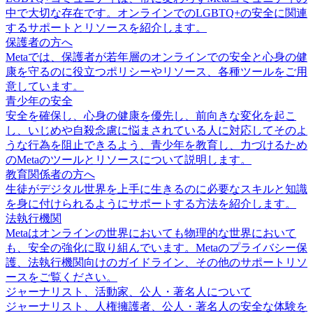
中で大切な存在です。オンラインでのLGBTQ+の安全に関連
するサポートとリソースを紹介します。
保護者の方へ
Metaでは、保護者が若年層のオンラインでの安全と心身の健
康を守るのに役立つポリシーやリソース、各種ツールをご用
意しています。
青少年の安全
安全を確保し、心身の健康を優先し、前向きな変化を起こ
し、いじめや自殺念慮に悩まされている人に対応してそのよ
うな行為を阻止できるよう、青少年を教育し、力づけるため
のMetaのツールとリソースについて説明します。
教育関係者の方へ
生徒がデジタル世界を上手に生きるのに必要なスキルと知識
を身に付けられるようにサポートする方法を紹介します。
法執行機関
Metaはオンラインの世界においても物理的な世界において
も、安全の強化に取り組んでいます。Metaのプライバシー保
護、法執行機関向けのガイドライン、その他のサポートリソ
ースをご覧ください。
ジャーナリスト、活動家、公人・著名人について
ジャーナリスト、人権擁護者、公人・著名人の安全な体験を