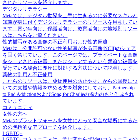
されたリソースを紹介します。
デジタルリテラシー
Metaでは、デジタル世界を上手に生きるのに必要なスキルと
知識が身に付くデジタルリテラシーのリソースを用意してい
ます。青少年向け、保護者向け、教育者向けの地域別リソー
スはこちらをご覧ください。
性的描写がある画像の不正利用および性的脅迫
Metaは、公開許可のない性的描写がある画像(NCII)のシェア
を固く禁じています。このページでは、プライベートな画像
をシェアされる被害、またはシェアするという脅迫の被害を
受けている場合に即座に対処する方法について説明します。
薬物の乱用と不正使用
これらのリソースは、薬物使用の防止やそこからの回復につ
いての支援や情報を求める方を対象にしており、Partnership
to End AddictionおよびSong for Charlieの協力のもと作成され
ています。
コミュニティ
女性の方へ
Metaのプラットフォームを女性にとって安全な場所にするた
めの包括的なアプローチを紹介します。
LGBTQ+
LGBTQ+コミュニティは、常に変わらずMetaコミュニティの