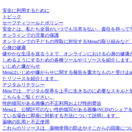
安全に利用するために
トピック
セーフティツールとポリシー
安全とは、私たち全員がいつでも注意を払い、責任を持って守
オンラインでの児童の保護
オンラインでの子どもの搾取に対抗するMetaの取り組みなど
心身の健康
健やかな生活を送るうえで、オンラインにおける心身の健康
しめるようにするための各種ツールやリソースを紹介します
いじめと嫌がらせ
Metaはいじめや嫌がらせに関する報告を重大なものと受け
たリソースを紹介します。
デジタルリテラシー
Metaでは、デジタル世界を上手に生きるのに必要なスキル
こちらをご覧ください。
性的描写がある画像の不正利用および性的脅迫
Metaは、公開許可のない性的描写がある画像(NCII)の
ている場合に即座に対処する方法について説明します。
薬物の乱用と不正使用
これらのリソースは、薬物使用の防止やそこからの回復についての支援や情報を