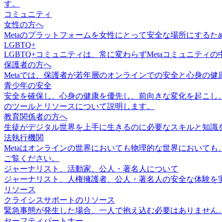
す。
コミュニティ
女性の方へ
Metaのプラットフォームを女性にとって安全な場所にする
LGBTQ+
LGBTQ+コミュニティは、常に変わらずMetaコミュニテ
保護者の方へ
Metaでは、保護者が若年層のオンラインでの安全と心身の
青少年の安全
安全を確保し、心身の健康を優先し、前向きな変化を起こし、
のツールとリソースについて説明します。
教育関係者の方へ
生徒がデジタル世界を上手に生きるのに必要なスキルと知識
法執行機関
Metaはオンラインの世界においても物理的な世界において
ご覧ください。
ジャーナリスト、活動家、公人・著名人について
ジャーナリスト、人権擁護者、公人・著名人の安全な体験を実
リソース
クライシスサポートのリソース
緊急事態が発生した場合、一人で抱え込む必要はありません
セーフティパートナー