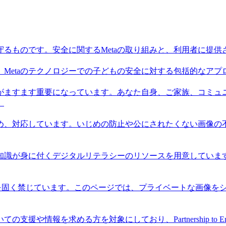
るものです。安全に関するMetaの取り組みと、利用者に提
、Metaのテクノロジーでの子どもの安全に対する包括的なア
がますます重要になっています。あなた自身、ご家族、コミュ
。
止め、対応しています。いじめの防止や公にされたくない画像
と知識が身に付くデジタルリテラシーのリソースを用意してい
シェアを固く禁じています。このページでは、プライベートな画像
求める方を対象にしており、Partnership to End Addi