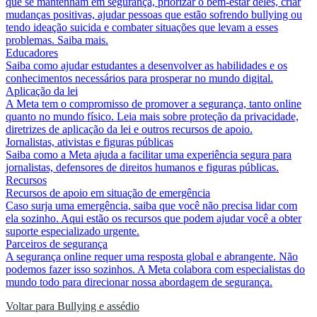
que se mantenham em segurança, priorizar o bem-estar deles, criar
mudanças positivas, ajudar pessoas que estão sofrendo bullying ou
tendo ideação suicida e combater situações que levam a esses
problemas. Saiba mais.
Educadores
Saiba como ajudar estudantes a desenvolver as habilidades e os
conhecimentos necessários para prosperar no mundo digital.
Aplicação da lei
A Meta tem o compromisso de promover a segurança, tanto online
quanto no mundo físico. Leia mais sobre proteção da privacidade,
diretrizes de aplicação da lei e outros recursos de apoio.
Jornalistas, ativistas e figuras públicas
Saiba como a Meta ajuda a facilitar uma experiência segura para
jornalistas, defensores de direitos humanos e figuras públicas.
Recursos
Recursos de apoio em situação de emergência
Caso surja uma emergência, saiba que você não precisa lidar com
ela sozinho. Aqui estão os recursos que podem ajudar você a obter
suporte especializado urgente.
Parceiros de segurança
A segurança online requer uma resposta global e abrangente. Não
podemos fazer isso sozinhos. A Meta colabora com especialistas do
mundo todo para direcionar nossa abordagem de segurança.
Voltar para Bullying e assédio