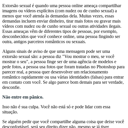
Extorsão sexual é quando uma pessoa online ameaça compartilhar
imagens ou vídeos explícitos (com nudez ou de cunho sexual) a
menos que você atenda às demandas dela. Muitas vezes, essas
demandas incluem enviar dinheiro, tirar mais fotos ou gravar mais
vídeos com nudez ou de cunho sexual ou outras atividades ilegais.
Essas ameaças vêm de diferentes tipos de pessoas, por exemplo,
desconhecidos que você conhece online, uma pessoa fingindo ser
outra, antigos parceiros românticos ou sexuais.
Alguns sinais de aviso de que uma mensagem pode ser uma
extorsão sexual são: a pessoa diz "Vou mostrar o meu, se você
mostrar o seu", a pessoa finge ser de uma agência de modelos e
pede fotos, a pessoa usa fotos que foram tratadas no Photoshop para
parecer real, a pessoa quer desenvolver um relacionamento
romântico rapidamente ou usa várias identidades (falsas) para entrar
em contato com você. Se algo parece bom demais para ser verdade,
desconfie.
Não entre em pânico.
Isso não é sua culpa. Você não está só e pode lidar com essa
situação.
Se alguém pedir que você compartilhe alguma coisa que deixe você
desconfortável, será seu direito dizer não, mesmo se já tiver