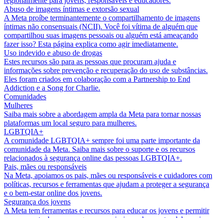
regionalmente para jovens, responsáveis e educadores.
Abuso de imagens íntimas e extorsão sexual
A Meta proíbe terminantemente o compartilhamento de imagens
íntimas não consensuais (NCII). Você foi vítima de alguém que
compartilhou suas imagens pessoais ou alguém está ameaçando
fazer isso? Esta página explica como agir imediatamente.
Uso indevido e abuso de drogas
Estes recursos são para as pessoas que procuram ajuda e
informações sobre prevenção e recuperação do uso de substâncias.
Eles foram criados em colaboração com a Partnership to End
Addiction e a Song for Charlie.
Comunidades
Mulheres
Saiba mais sobre a abordagem ampla da Meta para tornar nossas
plataformas um local seguro para mulheres.
LGBTQIA+
A comunidade LGBTQIA+ sempre foi uma parte importante da
comunidade da Meta. Saiba mais sobre o suporte e os recursos
relacionados à segurança online das pessoas LGBTQIA+.
Pais, mães ou responsáveis
Na Meta, apoiamos os pais, mães ou responsáveis e cuidadores com
políticas, recursos e ferramentas que ajudam a proteger a segurança
e o bem-estar online dos jovens.
Segurança dos jovens
A Meta tem ferramentas e recursos para educar os jovens e permitir