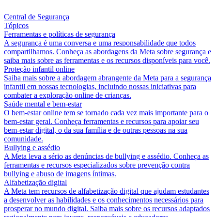
Central de Segurança
Tópicos
Ferramentas e políticas de segurança
A segurança é uma conversa e uma responsabilidade que todos
compartilhamos. Conheça as abordagens da Meta sobre segurança e
saiba mais sobre as ferramentas e os recursos disponíveis para você.
Proteção infantil online
Saiba mais sobre a abordagem abrangente da Meta para a segurança
infantil em nossas tecnologias, incluindo nossas iniciativas para
combater a exploração online de crianças.
Saúde mental e bem-estar
O bem-estar online tem se tornado cada vez mais importante para o
bem-estar geral. Conheça ferramentas e recursos para apoiar seu
bem-estar digital, o da sua família e de outras pessoas na sua
comunidade.
Bullying e assédio
A Meta leva a sério as denúncias de bullying e assédio. Conheça as
ferramentas e recursos especializados sobre prevenção contra
bullying e abuso de imagens íntimas.
Alfabetização digital
A Meta tem recursos de alfabetização digital que ajudam estudantes
a desenvolver as habilidades e os conhecimentos necessários para
prosperar no mundo digital. Saiba mais sobre os recursos adaptados