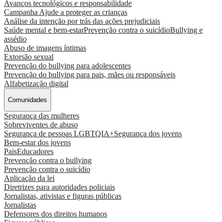
Avanços tecnológicos e responsabilidade
Campanha Ajude a proteger as crianças
Análise da intenção por trás das ações prejudiciais
Saúde mental e bem-estar
Prevenção contra o suicídio
Bullying e
assédio
Abuso de imagens íntimas
Extorsão sexual
Prevenção do bullying para adolescentes
Prevenção do bullying para pais, mães ou responsáveis
Alfabetização digital
Comunidades
Segurança das mulheres
Sobreviventes de abuso
Segurança de pessoas LGBTQIA+
Segurança dos jovens
Bem-estar dos jovens
Pais
Educadores
Prevenção contra o bullying
Prevenção contra o suicídio
Aplicação da lei
Diretrizes para autoridades policiais
Jornalistas, ativistas e figuras públicas
Jornalistas
Defensores dos direitos humanos