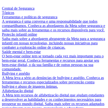
Central de Segurança
Tópicos
Ferramentas e políticas de segurança
A segurança é uma conversa e uma responsabilidade que todos
compartilhamos. Conheça as abordagens da Meta sobre segurança e
saiba mais sobre as ferramentas e os recursos disponíveis para você.
Proteção infantil online
Saiba mais sobre a abordagem abrangente da Meta para a segurança
infantil em nossas tecnologias, incluindo nossas iniciativas para
combater a exploração online de crianças.
Saúde mental e bem-estar
O bem-estar online tem se tornado cada vez mais importante para o
bem-estar geral. Conheça ferramentas e recursos para apoiar seu
bem-estar digital, o da sua família e de outras pessoas na sua
comunidade.
Bullying e assédio
A Meta leva a sério as denúncias de bullying e assédio. Conheça as
ferramentas e recursos especializados sobre prevenção contra
bullying e abuso de imagens íntimas.
Alfabetização digital
A Meta tem recursos de alfabetização digital que ajudam estudantes
a desenvolver as habilidades e os conhecimentos necessários para
prosperar no mundo digital. Saiba mais sobre os recursos adaptados