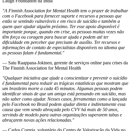
Laugh Foundation da Índia
"A Finnish Association for Mental Health tem o prazer de trabalhar
com o Facebook para fornecer suporte e recursos a pessoas que
estão se sentindo vulneráveis e em risco de suicídio e também a
quem quer ajudar alguém próximo. Ter esse apoio disponível é
importante porque, quando em crise, as pessoas muitas vezes não
têm força ou coragem para buscar ajuda e podem até ter
dificuldade em perceber que precisam de auxílio. Ter recursos e
informações de contato de especialistas disponíveis no idioma que
as pessoas falam é fundamental."
— Satu Raappana-Jokinen, gerente de serviços online para crises da
The Finnish Association for Mental Health
"Qualquer iniciativa que ajude a conscientizar e prevenir o suicídio
é fundamental para reduzir as trágicas estatísticas que mostram que
um brasileiro morre a cada 45 minutos. Algumas pessoas podem
identificar sinais de que um amigo está pensando em suicídio, mas
não saber como ajudar. Nesses casos, ferramentas como a lançada
pelo Facebook no Brasil podem ajudar direta e indiretamente essa
causa que vem sendo abraçada pelo CVV há mais de 50 anos,
servindo de modelo para outras organizações superarem tabus e
abraçarem novas ações relacionadas."
— Carlos Correia, voluntário do Centro de Valorização da Vida no