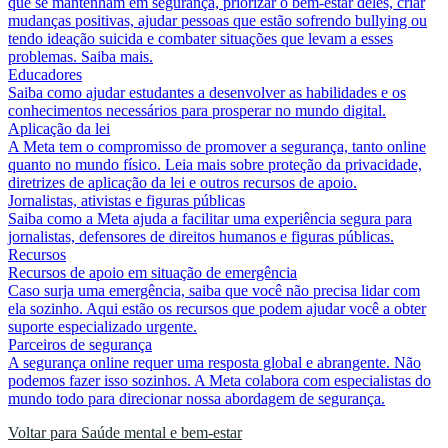
que se mantenham em segurança, priorizar o bem-estar deles, criar
mudanças positivas, ajudar pessoas que estão sofrendo bullying ou
tendo ideação suicida e combater situações que levam a esses
problemas. Saiba mais.
Educadores
Saiba como ajudar estudantes a desenvolver as habilidades e os
conhecimentos necessários para prosperar no mundo digital.
Aplicação da lei
A Meta tem o compromisso de promover a segurança, tanto online
quanto no mundo físico. Leia mais sobre proteção da privacidade,
diretrizes de aplicação da lei e outros recursos de apoio.
Jornalistas, ativistas e figuras públicas
Saiba como a Meta ajuda a facilitar uma experiência segura para
jornalistas, defensores de direitos humanos e figuras públicas.
Recursos
Recursos de apoio em situação de emergência
Caso surja uma emergência, saiba que você não precisa lidar com
ela sozinho. Aqui estão os recursos que podem ajudar você a obter
suporte especializado urgente.
Parceiros de segurança
A segurança online requer uma resposta global e abrangente. Não
podemos fazer isso sozinhos. A Meta colabora com especialistas do
mundo todo para direcionar nossa abordagem de segurança.
Voltar para Saúde mental e bem-estar