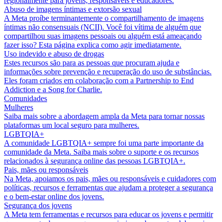
regionalmente para jovens, responsáveis e educadores.
Abuso de imagens íntimas e extorsão sexual
A Meta proíbe terminantemente o compartilhamento de imagens
íntimas não consensuais (NCII). Você foi vítima de alguém que
compartilhou suas imagens pessoais ou alguém está ameaçando
fazer isso? Esta página explica como agir imediatamente.
Uso indevido e abuso de drogas
Estes recursos são para as pessoas que procuram ajuda e
informações sobre prevenção e recuperação do uso de substâncias.
Eles foram criados em colaboração com a Partnership to End
Addiction e a Song for Charlie.
Comunidades
Mulheres
Saiba mais sobre a abordagem ampla da Meta para tornar nossas
plataformas um local seguro para mulheres.
LGBTQIA+
A comunidade LGBTQIA+ sempre foi uma parte importante da
comunidade da Meta. Saiba mais sobre o suporte e os recursos
relacionados à segurança online das pessoas LGBTQIA+.
Pais, mães ou responsáveis
Na Meta, apoiamos os pais, mães ou responsáveis e cuidadores com
políticas, recursos e ferramentas que ajudam a proteger a segurança
e o bem-estar online dos jovens.
Segurança dos jovens
A Meta tem ferramentas e recursos para educar os jovens e permitir