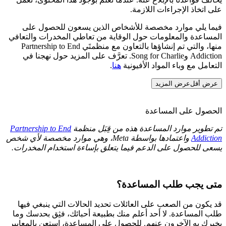
على اتخاذ الإجراءات اللازمة.
فيما يلي موارد مخصصة للأشخاص الذين يسعون للحصول على
المساعدة والمعلومات حول الوقاية من تعاطي المخدرات والتعافي
منها، والتي تم إنشاؤها بالتعاون مع منظمتَي Partnership to End
Addiction وSong for Charlie. تعرَّف على المزيد حول نهجنا في
التعامل مع وباء المواد الأفيونية
هنا
.
عرض أقل
عرض المزيد
الحصول على المساعدة
تم تطوير موارد المساعدة هذه من قِبَل منظمة
Partnership to End
Addiction
واعتمادها بواسطة Meta، وهي موارد مخصصة لأي شخص
يسعى للحصول على الدعم فيما يتعلق بإساءة استخدام المخدرات.
متى يجب طلب المساعدة؟
قد يكون من الصعب على العائلات تحديد الحالات التي ينبغي فيها
طلب المساعدة. لا أحد أعلم منك بطبيعة أحبائك، فثِق بحدسك وما
يخبرك به الآخرون عنهم. للحصول على المساعدة، استعن بالمعايير