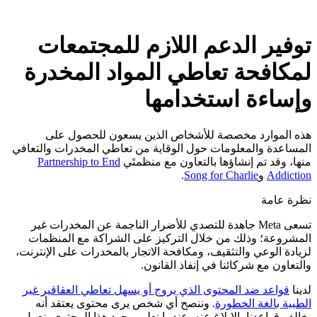
توفير الدعم اللازم للمجتمعات
لمكافحة تعاطي المواد المخدرة
وإساءة استخدامها
هذه الموارد مخصصة للأشخاص الذين يسعون للحصول على
المساعدة والمعلومات حول الوقاية من تعاطي المخدرات والتعافي
منها، وقد تم إنشاؤها بالتعاون مع منظمتَي
Partnership to End
Addiction
و
Song for Charlie
.
نظرة عامة
تسعى Meta جاهدة للتصدي للأضرار الناجمة عن المخدرات غير
المشروعة؛ وذلك من خلال التركيز على الشراكة مع المنظمات
لزيادة الوعي والتثقيف، ومكافحة الاتجار بالمخدرات على الإنترنت،
والتعاون مع شركائنا في إنفاذ القانون.
لدينا
قواعد ضد المحتوى الذي يروج أو يسهل تعاطي العقاقير غير
الطبية بالغة الخطورة
. وننصح أي شخص يرى محتوى يعتقد أنه
يخالف قواعدنا بالإبلاغ عنه. عندما نعلم بوجود هذا المحتوى، نعمل