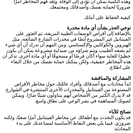
وهذه الكمية يمكن أن تؤدي إلى الوفاة. ويُعَد فهم المخاطر أمرًا
ضروريًا لحماية نفسك وأصدقائك ومجتمعك.
كيفية الحفاظ على أمانك
توخي الحذر بشأن أي مادة مخدرة
بالإضافة إلى أقراص الوصفات الطبية المزيفة، تم العثور على
الفينتانيل غير المشروع أيضًا في مخدرات الشارع الشائعة، مثل
الهيروين والكوكايين والإكستاسي. ومن المهم أن تدرك أن أي شيء
لم يصفه الطبيب ويتم شراؤه من صيدلية مشروعة يمكن أن يكون
خطيرًا للغاية سواء أكان قرصًا أو مسحوقًا أو أي مادة أخرى. تذكر أن
هذه المخاطر حقيقية، ولكن يمكنك حماية نفسك من خلال البقاء
على اطلاع.
المشاركة والمناقشة
ابدأ محادثات مع أصدقائك وأفراد عائلتك حول مخاطر الأقراص
المصنوعة من الفينتانيل والمخدرات الأخرى المنتشرة في الشوارع.
قد لا يدرك الكثير من الأشخاص أنهم يتناولون شيئًا ضارًا، ويمكن
لصوتك المساهمة في نشر الوعي على نطاق واسع.
نصائح للآباء
قد يكون التحدث مع أطفالك عن مخاطر الفينتانيل أمرًا صعبًا، ولكنه
ضروري. فيما يلي بعض النقاط الأساسية لمساعدتك على بدء
المحادثة: