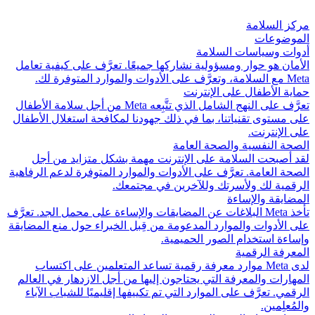
مركز السلامة
الموضوعات
أدوات وسياسات السلامة
الأمان هو حوار ومسؤولية نشاركها جميعًا. تعرَّف على كيفية تعامل
Meta مع السلامة، وتعرَّف على الأدوات والموارد المتوفرة لك.
حماية الأطفال على الإنترنت
تعرَّف على النهج الشامل الذي تتَّبِعه Meta من أجل سلامة الأطفال
على مستوى تقنياتنا، بما في ذلك جهودنا لمكافحة استغلال الأطفال
على الإنترنت.
الصحة النفسية والصحة العامة
لقد أصبحت السلامة على الإنترنت مهمة بشكل متزايد من أجل
الصحة العامة. تعرَّف على الأدوات والموارد المتوفرة لدعم الرفاهية
الرقمية لك ولأسرتك وللآخرين في مجتمعك.
المضايقة والإساءة
تأخذ Meta البلاغات عن المضايقات والإساءة على محمل الجد. تعرَّف
على الأدوات والموارد المدعومة من قِبل الخبراء حول منع المضايقة
وإساءة استخدام الصور الحميمية.
المعرفة الرقمية
لدى Meta موارد معرفة رقمية تساعد المتعلمين على اكتساب
المهارات والمعرفة التي يحتاجون إليها من أجل الازدهار في العالم
الرقمي. تعرَّف على الموارد التي تم تكييفها إقليميًا للشباب الآباء
والمُعلِمين.