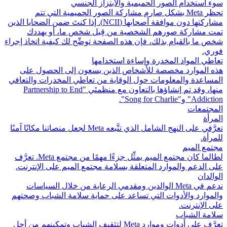
سوء استخدام الصور الحميمية والابتزاز الجنسي
تحظر Meta بشكل صارم مشاركة الصور الحميمية التي تتم
مشاركتها دون موافقة أصحابها (NCII). إذا كنتَ ضمن الضحايا الذين
تمت مشاركة صورهم الشخصية من قِبل شخص ما، أو يهددك
شخص ما بالقيام بذلك، فإن هذه الصفحة توضِّح لك كيفية اتخاذ إجراء
فوري.
تعاطي المواد المخدرة وإساءة استخدامها
هذه الموارد مخصصة للأشخاص الذين يسعون إلى الحصول على
المساعدة والمعلومات حول الوقاية من تعاطي المخدرات والتعافي
منها، وقد تم إنشاؤها بالتعاون مع منظمتَي "Partnership to End
Addiction" و"Song for Charlie".
المجتمعات
المرأة
تعرَّفي على النهج الشامل الذي تتَّبعه Meta لجعل منصاتنا مكانًا آمنًا
للمرأة.
مجتمع الميم
لطالما كان مجتمع الميم يمثِّل جزءًا مهمًا من مجتمع Meta. تعرَّف
على الدعم والموارد المتعلقة بسلامة مجتمع الميم على الإنترنت.
الوالدان
ندعم في Meta الوالدين ومقدمي الرعاية من خلال السياسات
والموارد والأدوات التي تساعد على حماية سلامة الشباب وصحتهم
على الإنترنت.
سلامة الشباب
تعرَّف على أدوات وموارد Meta لتثقيف الشباب وتمكينهم من أجل