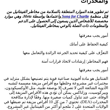
والمخدرات
تم تطوير هذه الموارد المتعلقة بالسلامة من مخاطر الفينتانيل من
قِبَل منظمة
Song for Charlie
واعتمادها بواسطة Meta، وهي موارد
مخصصة للأشخاص الذين يسعون إلى الحصول على الدعم
والمعلومات ذات الصلة بالوعي بمخاطر الفينتانيل.
أمور يجب معرفتها
كيفية الحفاظ على أمانك
التعرُّف على كيفية تحديد الجرعة الزائدة والتعامل معها
فهم المخاطر: إرشادات لاتخاذ قرارات آمنة
أمور يجب معرفتها
الفنتانيل هو مادة أفيونية صناعية قوية يتم تصنيعها بشكل متزايد في
مختبرات غير مشروعة وخلطها مع أقراص مزيفة مصممة لتشبه
الأدوية الشائعة التي لا تصرف إلا بوصفة طبية، مثل الأوكسيكودون،
وبيركوسيت، وزاناكس. يمكن أن تؤدي هذه الأقراص المزيفة إلى
الوفاة، حتى عند تناول كميات صغيرة منها. وفقًا لإدارة مكافحة
المخدرات (DEA)، تحتوي 7 من كل 10 أقراص مزيفة تم ضبطها في
الولايات المتحدة على 2 ملجم أو أكثر من الفينتانيل غير المشروع،