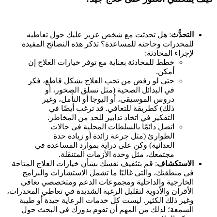
التحدُّث
: هل تحدثت مع شخص عزيز عليك حول تعاطيه
للمخدرات وحاجته للمساعدة؟ تذكر هذه النصائح المفيدة
لإجراء المحادثة:
خطط للمحادثة بعناية مع توفر خيارات العلاج إن
أمكن.
حتى لو رفض من تحب العلاج بشكل قاطع، فكر
في البدائل الصحية (مثل تسلق الصخور، أو
دروس الموسيقى، أو اليوجا أو التأمل، وغير
ذلك) كطريقة للتعافي. قد ترغب أيضًا في
التفكير في اتخاذ تدابير للحد من المخاطر.
اتصل دائمًا بالسلطات المحلية في حالات
الطوارئ (مثل جرعة زائدة أو زيادة حدة
العدائية) وكن على دراية بموارد المساعدة في
مجتمعك، مثل وحدة الأزمات المتنقلة.
الاستكشاف
: قم بتثقيف نفسك بشأن خيارات العلاج المتاحة
في منطقتك، والتي غالبًا ما تشمل الاستشارات والبرامج
الخارجية والداخلية ومجموعات الدعم ومتخصصي تعافي
الأقران والأدوية لتقليل الرغبة الشديدة في تعاطي المخدرات،
وغير ذلك الكثير. ليست كل خدمات الرعاية جيدة أو طيبة
السمعة؛ لذلك من المهم أن تقوم بدورك في البحث حول