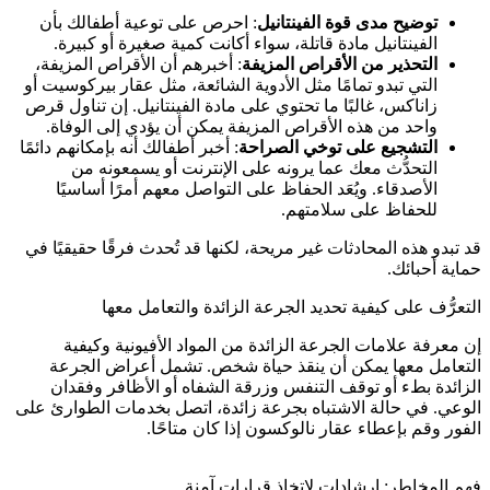
توضيح مدى قوة الفينتانيل
: احرص على توعية أطفالك بأن
الفينتانيل مادة قاتلة، سواء أكانت كمية صغيرة أو كبيرة.
التحذير من الأقراص المزيفة
: أخبرهم أن الأقراص المزيفة،
التي تبدو تمامًا مثل الأدوية الشائعة، مثل عقار بيركوسيت أو
زاناكس، غالبًا ما تحتوي على مادة الفينتانيل. إن تناول قرص
واحد من هذه الأقراص المزيفة يمكن أن يؤدي إلى الوفاة.
التشجيع على توخي الصراحة
: أخبر أطفالك أنه بإمكانهم دائمًا
التحدُّث معك عما يرونه على الإنترنت أو يسمعونه من
الأصدقاء. ويُعَد الحفاظ على التواصل معهم أمرًا أساسيًا
للحفاظ على سلامتهم.
قد تبدو هذه المحادثات غير مريحة، لكنها قد تُحدث فرقًا حقيقيًا في
حماية أحبائك.
التعرُّف على كيفية تحديد الجرعة الزائدة والتعامل معها
إن معرفة علامات الجرعة الزائدة من المواد الأفيونية وكيفية
التعامل معها يمكن أن ينقذ حياة شخص. تشمل أعراض الجرعة
الزائدة بطء أو توقف التنفس وزرقة الشفاه أو الأظافر وفقدان
الوعي. في حالة الاشتباه بجرعة زائدة، اتصل بخدمات الطوارئ على
الفور وقم بإعطاء عقار نالوكسون إذا كان متاحًا.
فهم المخاطر: إرشادات لاتخاذ قرارات آمنة