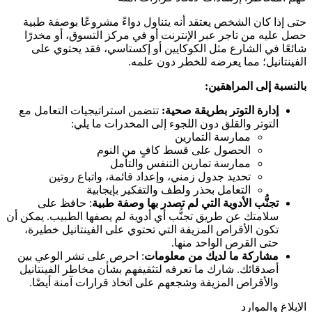
حتى إذا كان الشخص يعتقد أنه يتناول دواءً مشروعًا بوصفة طبية
حصل عليه من تاجر عبر الإنترنت أو في مركز التسوق، أو مخدرًا
شائعًا في الشارع مثل الكوكايين أو إكستاسي، فقد يحتوي على
الفينتانيل؛ مما يعرضه للخطر دون علمه.
بالنسبة إلى المراهقين:
إدارة التوتر بطريقة صحية:
تتضمن استراتيجيات التعامل مع
التوتر والقلق دون اللجوء إلى المخدرات ما يلي:
ممارسة التمارين
الحصول على قسط كافٍ من النوم
ممارسة تمارين التنفس والتأمل
تحديد جدول زمني، وإعداد قائمة، واتباع روتين
التعامل بحذر ولطف والتفكير بإيجابية
تجنُّب الأدوية التي لم تصدر بها وصفة طبية
: حافظ على
سلامتك عن طريق تجنُّب أي أدوية لم يصفها الطبيب. يمكن أن
تكون الأقراص المزيفة التي تحتوي على الفينتانيل خطيرة،
حتى القرص الواحد منها.
مشاركة ما لديك من معلومات
: احرص على نشر الوعي بين
أصدقائك. شارك ما تعرفه لتثقيفهم بشأن مخاطر الفينتانيل
والأقراص المزيفة وشجعهم على اتخاذ قرارات آمنة أيضًا.
الإبلاغ والموارد