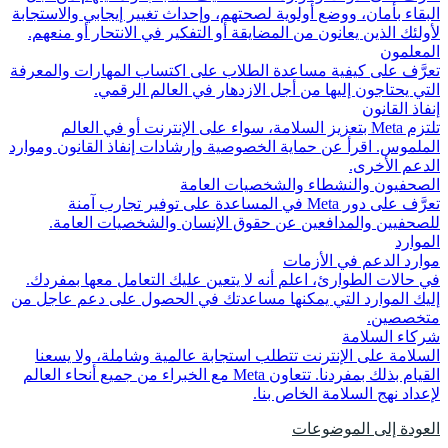
البقاء بأمان، ووضع أولوية لصحتهم، وإحداث تغيير إيجابي والاستجابة
لأولئك الذين يعانون من المضايقة أو التفكير في الانتحار أو منعهم.
المعلمون
تعرَّف على كيفية مساعدة الطلاب على اكتساب المهارات والمعرفة
التي يحتاجون إليها من أجل الازدهار في العالم الرقمي.
إنفاذ القانون
تلتزم Meta بتعزيز السلامة، سواء على الإنترنت أو في العالم
الملموس. اقرأ عن حماية الخصوصية وإرشادات إنفاذ القانون وموارد
الدعم الأخرى.
الصحفيون والنشطاء والشخصيات العامة
تعرَّف على دور Meta في المساعدة على توفير تجارب آمنة
للصحفيين والمدافعين عن حقوق الإنسان والشخصيات العامة.
الموارد
موارد الدعم في الأزمات
في حالات الطوارئ، اعلم أنه لا يتعين عليك التعامل معها بمفردك.
إليك الموارد التي يمكنها مساعدتك في الحصول على دعم عاجل من
متخصصين.
شركاء السلامة
السلامة على الإنترنت تتطلب استجابة عالمية وشاملة، ولا يسعنا
القيام بذلك بمفردنا. تتعاون Meta مع الخبراء من جميع أنحاء العالم
لإعداد نهج السلامة الخاص بنا.
العودة إلى الموضوعات