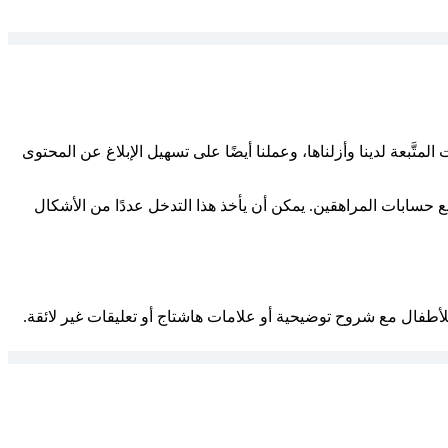
َبعة لدينا وأزلناها، وعملنا أيضًا على تسهيل الإبلاغ عن المحتوى
Instagr، فإننا نعمل على منع استكشافهم وتواصلهم مع حسابات المراهقين. يمكن أن يأخذ هذا التدخل عددًا من الأشكال