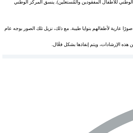
ستغل الأطفال جنسيًا أو يعرضهم للخطر. وعندما نعلم بوجود استغلال جنسي واضح للأطفال، نُبلغ NCMEC (المركز الوطني للأطفال المفقودين والمُستغلين). ينسق المركز الوطني
ًا عارية لأطفالهم بنوايا طيبة. مع ذلك، نزيل تلك الصور بوجه عام
 هذه الإرشادات، ويتم إنفاذها بشكل فعَّال.