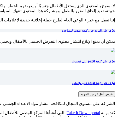
لا نسمح بالمحتوى الذي يستغل الأطفال جنسيًا أو يعرضهم للخطر. ولك
خبيثة، تعيد إلحاق الضرر بالطفل. ومشاركة هذا المحتوى تنتهك السياسات 
إننا نعمل مع خبراء الوعي العام لطرح حملة إعلانية جديدة لإعلامات الخدمة العامة (PSA) تشجع الأشخاص على التوقف والتفكير قبل إعادة مشاركة هذه الصور على الإنت
تعرَّف على المزيد حول كيفية تقديم المساعدة
يمكن أن يمنع الإبلاغ انتشار محتوى التحرش الجنسي بالأطفال ويحمي 
تعرَّف على كيفية الإبلاغ على فيسبوك
تعرَّف على كيفية الإبلاغ على واتساب
عرض أقل
عرض المزيد
الشراكة على مستوى المجال لمكافحة انتشار مواد الاعتداء الجنسي ع
تُعَد بوابة
Take It Down portal