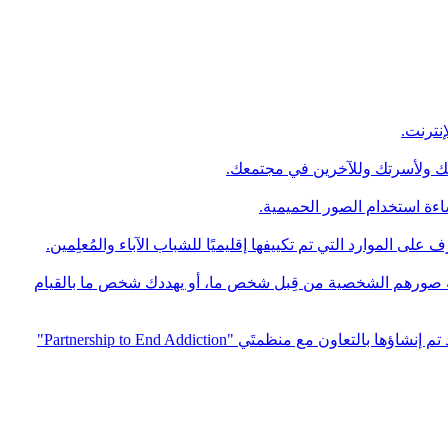
 لك ولأسرتك وللآخرين في مجتمعك.
صحابها (NCII). إذا كنتَ ضمن الضحايا الذين تمت مشاركة صورهم الشخصية من قِبل شخص ما، أو يهددك شخص ما بالقيام
هذه الموارد مخصصة للأشخاص الذين يسعون إلى الحصول على المساعدة والمعلومات حول الوقاية من تعاطي المخدرات والتعافي منها، وقد تم إنشاؤها بالتعاون مع منظمتَي "Partnership to End Addiction"