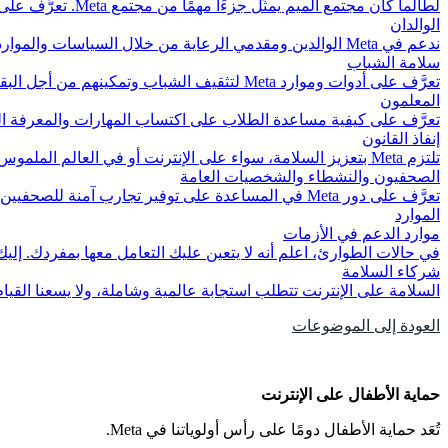
لطالما كان مجتمع الميم يمثِّل جزءًا مهمًا من مجتمع Meta. تعرَّف على الدعم والموارد المتعلقة بسلامة مجتمع الميم على الإنترنت.
الوالدان
ندعم في Meta الوالدين ومقدمي الرعاية من خلال السياسات والموارد والأدوات التي تساعد على حماية سلامة الشباب وصحتهم على الإنترنت.
سلامة الشباب
تعرَّف على أدوات وموارد Meta لتثقيف الشباب وتمكينهم من أجل البقاء بأمان، ووضع أولوية لصحتهم، وإحداث تغيير إيجابي والاستجابة لأولئك الذين يعانون من المضايقة أو التفكير في الانتحار أو منعهم.
المعلمون
تعرَّف على كيفية مساعدة الطلاب على اكتساب المهارات والمعرفة التي
إنفاذ القانون
تلتزم Meta بتعزيز السلامة، سواء على الإنترنت أو في العالم الملموس. اقرأ عن حماية الخصوصية وإرشادات إنفاذ القانون وموارد الدعم الأخرى.
الصحفيون والنشطاء والشخصيات العامة
تعرَّف على دور Meta في المساعدة على توفير تجارب آمنة للصحفيين والمدافعين عن حقوق الإنسان والشخصيات العامة.
الموارد
موارد الدعم في الأزمات
في حالات الطوارئ، اعلم أنه لا يتعين عليك التعامل معها بمفردك. 
شركاء السلامة
السلامة على الإنترنت تتطلب استجابة عالمية وشاملة، ولا يسعنا القيام بذلك بمفردنا. تتعاون Meta مع الخبراء من جميع أنحاء
العودة إلى الموضوعات
حماية الأطفال على الإنترنت
تُعَد حماية الأطفال دومًا على رأس أولوياتنا في Meta.