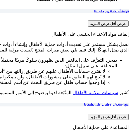
قراءة أحدث تقرير خاص بنا
عرض أقل
عرض المزيد
إيقاف مواد الاعتداء الجنسي على الأطفال
نعمل بشكل مستمر على تحديث أدوات حماية الأطفال وإنشاء أدوات جديدة.
الذي يمثل انتهاكًا. إليك فيما يلي بعض ميزات المنتج (ليست مرئية للم
المختلفة. على سبيل المثال:
لا نقترح حسابات الأطفال عليهم عن طريق إزالتها من "
لا نُتيح لهم التعليق على منشورات الأطفال، ولن يتمكنوا
إذا وجدوا حساب طفل عن طريق البحث عن اسم المستخدم ا
تُشير
سياسات سلامة الأطفال
المتَّبَعة لدينا بوضوح إلى الأمور المسموح بها على فيسبوك وInstagram. تتضمن الانتهاكات مشاركة صور بريئة للأطف
منع استغلال الأطفال على تطبيقاتنا
عرض أقل
عرض المزيد
المساعدة على حماية الأطفال