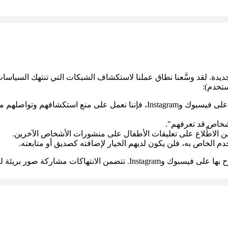
 لقد وسَّعنا نطاق عملنا لاستكشاف الشبكات التي تنتهك السياسات المتّ
ستخدم):
بمجرد التعرُّف على البالغين الذين يظهرون سلوكًا مريبًا محتملاً على فيسبوك وam
أشخاص قد تعرفهم".
 من الاطِّلاع على تعليقات الأطفال على منشورات الأشخاص الآخرين.
لخاص به، فلن يكون لديهم الخيار لإضافته كصديق أو متابعته.
ال مع شروح توضيحية أو علامات هاشتاج أو تعليقات غير لائقة.