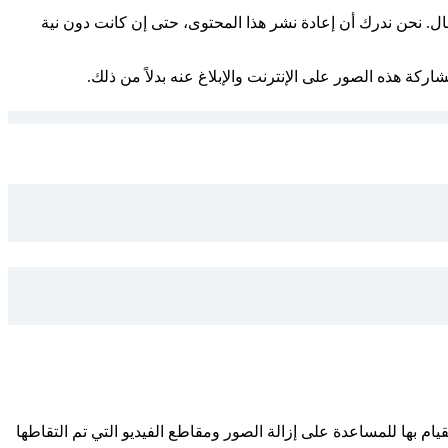
ل. نحن ندرك أن إعادة نشر هذا المحتوى، حتى إن كانت دون نية
دين والمُستغلين (NCMEC) بدعم من Meta، خطوة واحدة يمكنك القيام بها للمساعدة على إزالة الصور ومقاطع الفيديو التي تم التقاطها