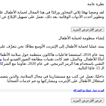
نظرة عامة
لقد وضعنا نهجًا ثلاثي المحاور ورائدًا في هذا المجال لحماية الأطفال 
وتطوير أحدث الأدوات الوقائية. بعد ذلك، نعمل على تسهيل الإبلاغ عن ال
عرض أقل
عرض المزيد
إنشاء منظومة لحماية الأطفال
يمتد عملنا لحماية الأطفال إلى الإنترنت الأوسع نطاقًا. نحن نتعرَّف
منذ عام 2016، استضفنا فاعليات هاكاثون منتظمة حول سلامة 
أمانًا للأطفال. وبالمثل، فقد كانت تقنيات مطابقة الصور/الفيديو لدينا
مف
التقني باستخدام هذا الرمز البرمجي. في عام 2020، تعاوننا مع الشركاء على مستوى المجال من أجل تأسيس
الـ 15 عامًا التالية.
داخليًا، نعمل عن كثب مع مستشارينا في مجال السلامة، والذين يتضم
استغلال الأطفال على الإنترنت ومشاركتها ودعم خدمات الضحايا.
المزيد حول عملنا مع الشركاء
عرض أقل
عرض المزيد