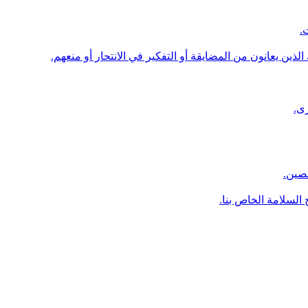
صصين.