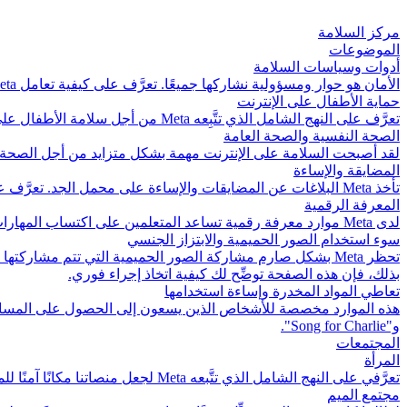
مركز السلامة
الموضوعات
أدوات وسياسات السلامة
الأمان هو حوار ومسؤولية نشاركها جميعًا. تعرَّف على كيفية تعامل Meta مع السلامة، وتعرَّف على الأدوات والموارد المتوفرة لك.
حماية الأطفال على الإنترنت
تعرَّف على النهج الشامل الذي تتَّبِعه Meta من أجل سلامة الأطفال على مستوى تقنياتنا، بما في ذلك جهودنا لمكافحة استغلال الأطفال على الإنترنت.
الصحة النفسية والصحة العامة
لقد أصبحت السلامة على الإنترنت مهمة بشكل متزايد من أجل الصحة ال
المضايقة والإساءة
تأخذ Meta البلاغات عن المضايقات والإساءة على محمل الجد. تعرَّف على الأدوات والموارد المدعومة من قِبل الخبراء حول منع المضايقة وإساءة استخدام الصور الحميمية.
المعرفة الرقمية
لدى Meta موارد معرفة رقمية تساعد المتعلمين على اكتساب المهارات والمعرفة التي يحتاجون إليها من أجل الازدهار في العالم الرقمي. تعرَّف على الموارد التي تم تكييفها إقليميًا للشباب الآباء والمُعلِمين.
سوء استخدام الصور الحميمية والابتزاز الجنسي
بذلك، فإن هذه الصفحة توضِّح لك كيفية اتخاذ إجراء فوري.
تعاطي المواد المخدرة وإساءة استخدامها
و"Song for Charlie".
المجتمعات
المرأة
تعرَّفي على النهج الشامل الذي تتَّبعه Meta لجعل منصاتنا مكانًا آمنًا للمرأة.
مجتمع الميم