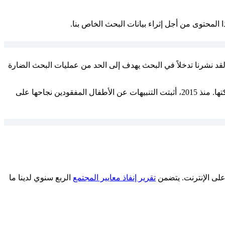
 المحتوى من أجل إثراء بيانات البحث الخاص بنا.
قد نشرنا تدخلاً في البحث يهدف إلى الحد من عمليات البحث الضارة
على Instagram للسماح للأشخاص بالاطِّلاع على إشعارات الأطفال المفقودين في منطقتهم ومشاركتها. منذ 2015، أثبتت التنبيهات عن الأطفال المفقودين نجاحها على
على الإنترنت. يتضمن
تقرير إنفاذ معايير المجتمع
الربع سنوي لدينا ما