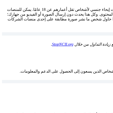
تعمل بوابة "Take It Down" من خلال تعيين بصمة رقمية فريدة، تُسمَّى قيمة تجزئة التشفير، لصور أو مقاطع فيديو عارية أو عارية جزئيًا أو ذات إيحاء جنسي لأشخاص تقل أعمارهم عن 18 عامًا. يمكن للمنصات
 المحتوى. وكل هذا يحدث دون إرسال الصورة أو الفيديو من جهازك؛
قيمة تجزئة التشفير فقط إلى بوابة "Take It Down" وتقديمها إلى المركز الوطني للأطفال المفقودين والمستغَلين (NCMEC). إذا حاول شخص ما نشر صورة مطابقة على إحدى منصات الشركات
.
StopNCII.org
الأشخاص الذين يسعون إلى الحصول على الدعم والمعلومات.