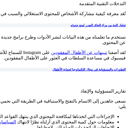
التدخلات التقنية المتقدمة
تُعَد معرفة كيفية مشاركة الأشخاص للمحتوى الاستغلالي والسبب في نشر
تحليل النية من وراء إلحاق الضرر لمنع حدوثه
نستخدم ما تعلمناه من هذه البيانات لنشر الأدوات وطرح برامج جديدة
عن المحتوى.
لقد أضفنا
تنبيهات عن الأطفال المفقودين
فيسبوك في مساعدة السلطات في العثور على الأطفال المفقودين.
التطورات والمسؤولية في مجال التكنولوجيا لحماية الأطفال
تقارير المسؤولية والإنفاذ
نسعى جاهدين إلى الاتسام بالتفتح والاستباقية في الطريقة التي نحم
يلي:
الإجراءات التي اتخذناها لمكافحة المحتوى الذي ينتهك القواعد التي ن
معلومات حول كمية المحتوى الذي أزلناه نظرًا لانتهاك
السياسات 
الاتجاهات الرائجة ذات الصلة التي لاحظناها.