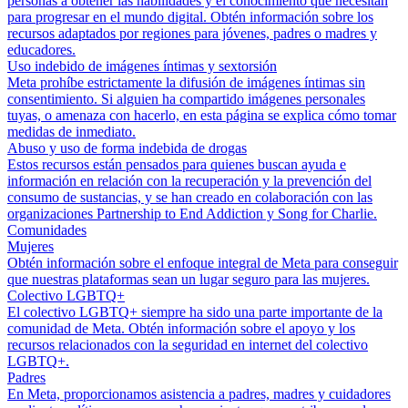
personas a obtener las habilidades y el conocimiento que necesitan
para progresar en el mundo digital. Obtén información sobre los
recursos adaptados por regiones para jóvenes, padres o madres y
educadores.
Uso indebido de imágenes íntimas y sextorsión
Meta prohíbe estrictamente la difusión de imágenes íntimas sin
consentimiento. Si alguien ha compartido imágenes personales
tuyas, o amenaza con hacerlo, en esta página se explica cómo tomar
medidas de inmediato.
Abuso y uso de forma indebida de drogas
Estos recursos están pensados para quienes buscan ayuda e
información en relación con la recuperación y la prevención del
consumo de sustancias, y se han creado en colaboración con las
organizaciones Partnership to End Addiction y Song for Charlie.
Comunidades
Mujeres
Obtén información sobre el enfoque integral de Meta para conseguir
que nuestras plataformas sean un lugar seguro para las mujeres.
Colectivo LGBTQ+
El colectivo LGBTQ+ siempre ha sido una parte importante de la
comunidad de Meta. Obtén información sobre el apoyo y los
recursos relacionados con la seguridad en internet del colectivo
LGBTQ+.
Padres
En Meta, proporcionamos asistencia a padres, madres y cuidadores