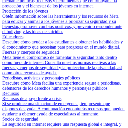
mediante políticas, recursos y herramientas que contribuyan a la
protección y el bienestar de los jóvenes en internet.
Protección de los jóvenes
Obtén información sobre las herramientas y los recursos de Meta
para educar y animar a los jóvenes a priorizar su seguridad y su
bienestar, promover cambios positivos, y prevenir o responder ante
el bullying y las ideas de suicidio.
Educadores
Descubre cómo ayudar a los estudiantes a obtener las habilidades y
el conocimiento que necesitan para progresar en el mundo digital.
Fuerzas y cuerpos de seguridad
Meta tiene el compromiso de fomentar la seguridad tanto dentro
como fuera de internet. Consulta nuestras normas relativas a las
fuerzas y cuerpos de seguridad y la protección de la privacidad, así
como otros recursos de ayuda.
Periodistas, activistas y personajes públicos
Descubre cómo Meta facilita una experiencia segura a periodistas,
defensores de los derechos humanos y personajes públicos.
Recursos
Recursos de apoyo frente a crisis
Si se produce una situación de emergencia, ten presente que
dispones de ayuda. A continuación encontrarás recursos que pueden
ayudarte a obtener ayuda de especialistas al momento.
Socios de seguridad
La seguridad en internet requiere una respuesta global e integral, y